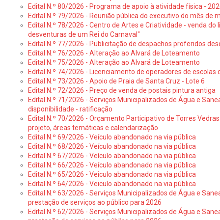
Edital N.º 80/2026 - Programa de apoio à atividade física - 202
Edital N.º 79/2026 - Reunião pública do executivo do mês de 
Edital N.º 78/2026 - Centro de Artes e Criatividade - venda do
desventuras de um Rei do Carnaval"
Edital N.º 77/2026 - Publicitação de despachos proferidos des
Edital N.º 76/2026 - Alteração ao Alvará de Loteamento
Edital N.º 75/2026 - Alteração ao Alvará de Loteamento
Edital N.º 74/2026 - Licenciamento de operadores de escolas 
Edital N.º 73/2026 - Apoio de Praia de Santa Cruz - Lote 6
Edital N.º 72/2026 - Preço de venda de postais pintura antiga
Edital N.º 71/2026 - Serviços Municipalizados de Água e Sane
disponibilidade - ratificação
Edital N.º 70/2026 - Orçamento Participativo de Torres Vedras 
projeto, áreas temáticas e calendarização
Edital N.º 69/2026 - Veículo abandonado na via pública
Edital N.º 68/2026 - Veículo abandonado na via pública
Edital N.º 67/2026 - Veículo abandonado na via pública
Edital N.º 66/2026 - Veículo abandonado na via pública
Edital N.º 65/2026 - Veiculo abandonado na via pública
Edital N.º 64/2026 - Veiculo abandonado na via pública
Edital N.º 63/2026 - Serviços Municipalizados de Água e Sane
prestação de serviços ao público para 2026
Edital N.º 62/2026 - Serviços Municipalizados de Água e Sane