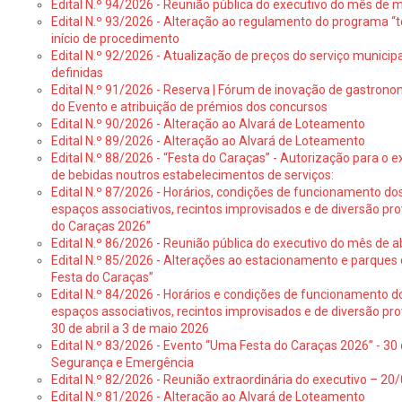
Edital N.º 94/2026 - Reunião pública do executivo do mês de 
Edital N.º 93/2026 - Alteração ao regulamento do programa “t
início de procedimento
Edital N.º 92/2026 - Atualização de preços do serviço municip
definidas
Edital N.º 91/2026 - Reserva | Fórum de inovação de gastronom
do Evento e atribuição de prémios dos concursos
Edital N.º 90/2026 - Alteração ao Alvará de Loteamento
Edital N.º 89/2026 - Alteração ao Alvará de Loteamento
Edital N.º 88/2026 - “Festa do Caraças” - Autorização para o 
de bebidas noutros estabelecimentos de serviços:
Edital N.º 87/2026 - Horários, condições de funcionamento do
espaços associativos, recintos improvisados e de diversão pr
do Caraças 2026”
Edital N.º 86/2026 - Reunião pública do executivo do mês de ab
Edital N.º 85/2026 - Alterações ao estacionamento e parque
Festa do Caraças”
Edital N.º 84/2026 - Horários e condições de funcionamento d
espaços associativos, recintos improvisados e de diversão pro
30 de abril a 3 de maio 2026
Edital N.º 83/2026 - Evento “Uma Festa do Caraças 2026” - 30 
Segurança e Emergência
Edital N.º 82/2026 - Reunião extraordinária do executivo – 2
Edital N.º 81/2026 - Alteração ao Alvará de Loteamento