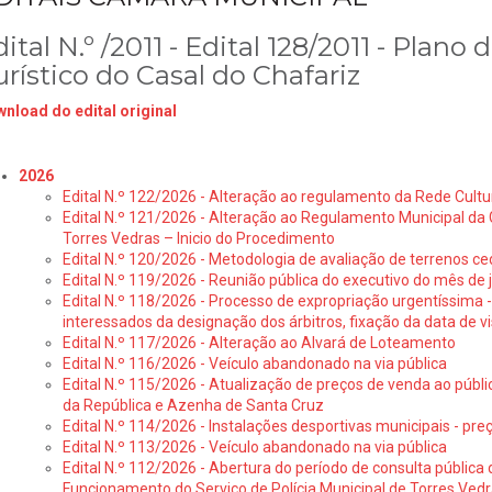
ital N.º /2011 - Edital 128/2011 - Pla
rístico do Casal do Chafariz
nload do edital original
2026
Edital N.º 122/2026 - Alteração ao regulamento da Rede Cultu
Edital N.º 121/2026 - Alteração ao Regulamento Municipal da 
Torres Vedras – Inicio do Procedimento
Edital N.º 120/2026 - Metodologia de avaliação de terrenos ce
Edital N.º 119/2026 - Reunião pública do executivo do mês de 
Edital N.º 118/2026 - Processo de expropriação urgentíssima -
interessados da designação dos árbitros, fixação da data de v
Edital N.º 117/2026 - Alteração ao Alvará de Loteamento
Edital N.º 116/2026 - Veículo abandonado na via pública
Edital N.º 115/2026 - Atualização de preços de venda ao públ
da República e Azenha de Santa Cruz
Edital N.º 114/2026 - Instalações desportivas municipais - preç
Edital N.º 113/2026 - Veículo abandonado na via pública
Edital N.º 112/2026 - Abertura do período de consulta públic
Funcionamento do Serviço de Polícia Municipal de Torres Ved