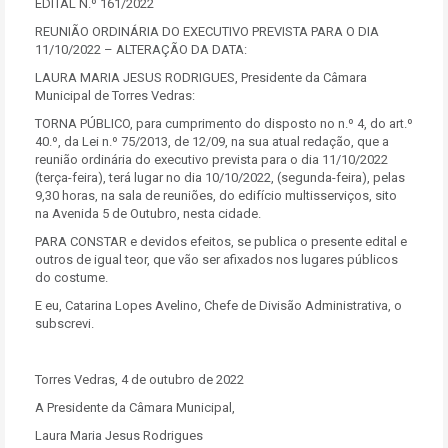
EDITAL N.º 161/2022
REUNIÃO ORDINÁRIA DO EXECUTIVO PREVISTA PARA O DIA
11/10/2022 – ALTERAÇÃO DA DATA:
LAURA MARIA JESUS RODRIGUES, Presidente da Câmara
Municipal de Torres Vedras:
TORNA PÚBLICO, para cumprimento do disposto no n.º 4, do art.º
40.º, da Lei n.º 75/2013, de 12/09, na sua atual redação, que a
reunião ordinária do executivo prevista para o dia 11/10/2022
(terça-feira), terá lugar no dia 10/10/2022, (segunda-feira), pelas
9,30 horas, na sala de reuniões, do edifício multisserviços, sito
na Avenida 5 de Outubro, nesta cidade.
PARA CONSTAR e devidos efeitos, se publica o presente edital e
outros de igual teor, que vão ser afixados nos lugares públicos
do costume.
E eu, Catarina Lopes Avelino, Chefe de Divisão Administrativa, o
subscrevi.
Torres Vedras, 4 de outubro de 2022
A Presidente da Câmara Municipal,
Laura Maria Jesus Rodrigues