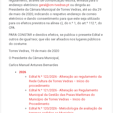
regulamento, através de comunicação escrita, enviada para o
endereço eletrónico
geral@cm-tvedras.pt
ou dirigida ao
Presidente da Câmara Municipal de Torres Vedras, até ao dia 29
de maio de 2020, indicando o respetivo endereço de correio
eletrónico e dando consentimento para que este seja utilizado
para os efeitos previstos na alínea c), do n.º 1, do art.º 112.º, do
CPA.
PARA CONSTAR e devidos efeitos, se publica o presente Edital e
outros de igual teor, que vão ser afixados nos lugares públicos
do costume.
Torres Vedras, 19 de maio de 2020
O Presidente da Câmara Municipal,
Carlos Manuel Antunes Bernardes
2026
Edital N.º 122/2026 - Alteração ao regulamento da
Rede Cultura de Torres Vedras – Início do
procedimento
Edital N.º 121/2026 - Alteração ao Regulamento
Municipal da Gestão das Praias Marítimas do
Município de Torres Vedras – Inicio do
Procedimento
Edital N.º 120/2026 - Metodologia de avaliação de
terrenos cedidos ao Município