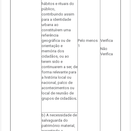
hábitos e rituais do
público,
contribuindo assim
para a identidade
urbana ao
constituírem uma
referência
geográfica ou de
Pelo menos
Verifica
orientação e
1
Não
memória dos
Verifica
cidadãos, ou ao
terem sido e
continuarem a ser, de
forma relevante para
a história local ou
nacional, palco de
acontecimentos ou
local de reunião de
grupos de cidadãos;
b) A necessidade de
salvaguarda do
património material,
garantindo a