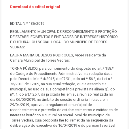
Download do edital original
EDITAL N.º 136/2019
REGULAMENTO MUNICIPAL DE RECONHECIMENTO E PROTEÇÃO
DE ESTABELECIMENTOS E ENTIDADES DE INTERESSE HISTÓRICO
E CULTURAL OU SOCIAL LOCAL DO MUNICÍPIO DE TORRES
VEDRAS:
LAURA MARIA DE JESUS RODRIGUES, Vice-Presidente da
Câmara Municipal de Torres Vedras:
TORNA PÚBLICO, para cumprimento do disposto no art.º 158.º,
do Código do Procedimento Administrativo, na redação dada
pelo Decreto-lei n.º 4/2015, de 07/01, e do art.º 56.º, da Lei n.º
75/2013 de 12/09, na sua atual redação, que a assembleia
municipal, no uso da sua competência prevista na alínea g), do
nº. 1, do art.º 25.º, da já citada lei, em sua reunião realizada no
dia 06/05/2019, no âmbito de sessão ordinária iniciada em
29/04/2019, aprovou o regulamento municipal de
reconhecimento e proteção de estabelecimentos e entidades de
interesse histórico e cultural ou social local do município de
Torres Vedras, cuja proposta lhe foi remetida na sequência da
deliberação do executivo de 16/04/2019 e do parecer favorável