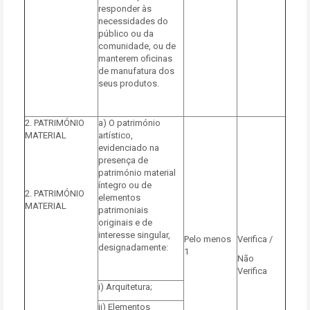
responder às
necessidades do
público ou da
comunidade, ou de
manterem oficinas
de manufatura dos
seus produtos.
2. PATRIMÓNIO
a) O património
MATERIAL
artístico,
evidenciado na
presença de
património material
íntegro ou de
2. PATRIMÓNIO
elementos
MATERIAL
patrimoniais
originais e de
interesse singular,
Pelo menos
Verifica /
designadamente:
1
Não
Verifica
i) Arquitetura;
ii) Elementos