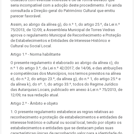
seria incompatível com a adoção deste procedimento. Foi ainda
consultada a Direção-geral do Património Cultural que emitiu
parecer favorável.
Assim, ao abrigo da alínea g), do n.º 1, do artigo 25.º, da Lei n.º
75/2013, de 12/09, a Assembleia Municipal de Torres Vedras
aprova o regulamento Municipal de Reconhecimento e Proteção
de Estabelecimentos e Entidades de Interesse Histórico e
Cultural ou Social Local.
Artigo 1.º - Norma habilitante
O presente regulamento é elaborado ao abrigo da alínea c), do
n.º 1 do artigo 3.º, da Lei n.º 42/2017, de 14/06, e das atribuições
e competências dos Municípios, nos termos previstos na alínea
e), do n.º 2, do artigo 23.º, da alínea g), do n.º 1, do artigo 25.º e
da alínea k), do nº. 1, do artigo 33.º, todos do Regime Jurídico
das Autarquias Locais, publicado em anexo à Lei n.º 75/2013, de
12/09, na sua redação atual.
Artigo 2.º - Âmbito e objeto
1. O presente regulamento estabelece as regras relativas ao
reconhecimento e proteção de estabelecimentos e entidades de
interesse histórico e cultural ou social local, tendo por objeto os
estabelecimentos e entidades que se destacam pelas suas
características únicas de reconhecido valor para a identidade do