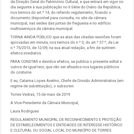
da Direção Geral do Património Cultural, e que entrará em vigor no
dia seguinte à sua publicação no II Série do Diário da República,
nos termos do art.º 14, do referido regulamento, ficando o
documento disponível para consulta, no site da câmara
municipal, nas sedes das juntas de freguesia e no edifício
multisserviços da câmara municipal.
TORNA AINDA PÚBLICO que as atas das citadas reuniões foram
aprovadas em minuta, nos termos do n.º 3, do art.º 57.º, da Lei
n.º 75/2013, de 12/09, na sua atual redação, a fim de surtirem
efeitos imediatos.
PARA CONSTAR e devidos efeitos, se publica o presente edital e
outros de igual teor, que vão ser afixados nos lugares públicos
do costume.
E eu, Catarina Lopes Avelino, Chefe de Divisão Administrativa (em
regime de substituição), o subscrevi.
Torres Vedras, 15 de maio de 2019
A Vice-Presidente da Câmara Municipal,
Laura Rodrigues
REGULAMENTO MUNICIPAL DE RECONHECIMENTO E PROTEÇÃO
DE ESTABELECIMENTOS E ENTIDADES DE INTERESSE HISTÓRICO
E CULTURAL OU SOCIAL LOCAL DO MUNICÍPIO DE TORRES