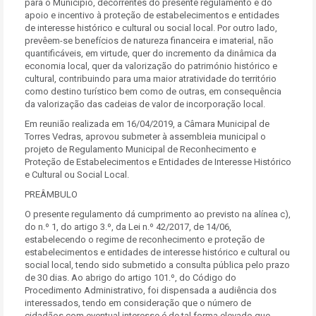
para o Município, decorrentes do presente regulamento e do
apoio e incentivo à proteção de estabelecimentos e entidades
de interesse histórico e cultural ou social local. Por outro lado,
prevêem-se benefícios de natureza financeira e imaterial, não
quantificáveis, em virtude, quer do incremento da dinâmica da
economia local, quer da valorização do património histórico e
cultural, contribuindo para uma maior atratividade do território
como destino turístico bem como de outras, em consequência
da valorização das cadeias de valor de incorporação local.
Em reunião realizada em 16/04/2019, a Câmara Municipal de
Torres Vedras, aprovou submeter à assembleia municipal o
projeto de Regulamento Municipal de Reconhecimento e
Proteção de Estabelecimentos e Entidades de Interesse Histórico
e Cultural ou Social Local.
PREÂMBULO
O presente regulamento dá cumprimento ao previsto na alínea c),
do n.º 1, do artigo 3.º, da Lei n.º 42/2017, de 14/06,
estabelecendo o regime de reconhecimento e proteção de
estabelecimentos e entidades de interesse histórico e cultural ou
social local, tendo sido submetido a consulta pública pelo prazo
de 30 dias. Ao abrigo do artigo 101.º, do Código do
Procedimento Administrativo, foi dispensada a audiência dos
interessados, tendo em consideração que o número de
cidadãos com eventual interesse é de tal forma elevado que