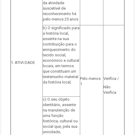
da atividade
suscetível de
reconhecimento há
pelo menos 25 anos
b) O significado para
a história local,
assente na sua
contribuição para o
enriquecimento do
tecido social,
económico e cultural
1. ATIVI-DADE
locais, em termos
que constituam um
testemunho material
Pelo menos
Verifica /
da história local;
1
Não
Verifica
c) O seu objeto
identitário, assente
na manutenção de
uma função
histórica, cultural ou
social que, pela sua
unicidade,