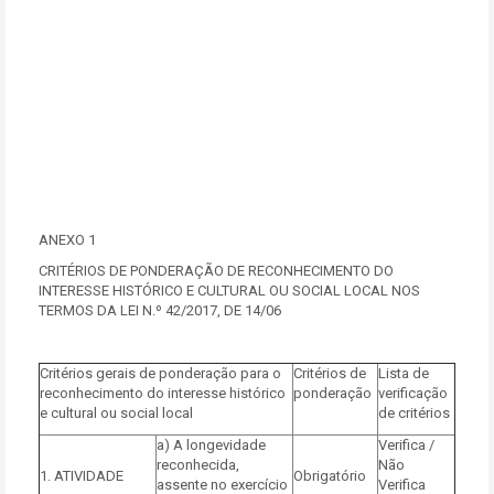
ANEXO 1
CRITÉRIOS DE PONDERAÇÃO DE RECONHECIMENTO DO
INTERESSE HISTÓRICO E CULTURAL OU SOCIAL LOCAL NOS
TERMOS DA LEI N.º 42/2017, DE 14/06
Critérios gerais de ponderação para o
Critérios de
Lista de
reconhecimento do interesse histórico
ponderação
verificação
e cultural ou social local
de critérios
a) A longevidade
Verifica /
reconhecida,
Não
1. ATIVIDADE
Obrigatório
assente no exercício
Verifica