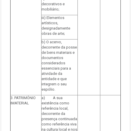
decorativos e
mobiliário;
iii) Elementos
artísticos,
designadamente
obras de arte;
b) O acervo,
decorrente da posse
de bens materiais e
documentos
considerados
essenciais para a
atividade da
entidade e que
integrem o seu
espólio.
3. PATRIMÓNIO
a) A sua
IMATERIAL
existência como
referência local,
decorrente da
presença continuada
como referência viva
na cultura local e nos