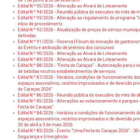
de 1 de junho a 30 de setembro
Edital N.º 95/2026 - Alteração ao Alvará de Loteamento
Edital N.º 94/2026 - Reunião pública do executivo do mês de 
Edital N.º 93/2026 - Alteração ao regulamento do programa “t
início de procedimento
Edital N.º 92/2026 - Atualização de preços do serviço municip
definidas
Edital N.º 91/2026 - Reserva | Fórum de inovação de gastronom
do Evento e atribuição de prémios dos concursos
Edital N.º 90/2026 - Alteração ao Alvará de Loteamento
Edital N.º 89/2026 - Alteração ao Alvará de Loteamento
Edital N.º 88/2026 - “Festa do Caraças” - Autorização para o 
de bebidas noutros estabelecimentos de serviços:
Edital N.º 87/2026 - Horários, condições de funcionamento do
espaços associativos, recintos improvisados e de diversão pr
do Caraças 2026”
Edital N.º 86/2026 - Reunião pública do executivo do mês de ab
Edital N.º 85/2026 - Alterações ao estacionamento e parque
Festa do Caraças”
Edital N.º 84/2026 - Horários e condições de funcionamento d
espaços associativos, recintos improvisados e de diversão pro
30 de abril a 3 de maio 2026
Edital N.º 83/2026 - Evento “Uma Festa do Caraças 2026” - 30 
Segurança e Emergência