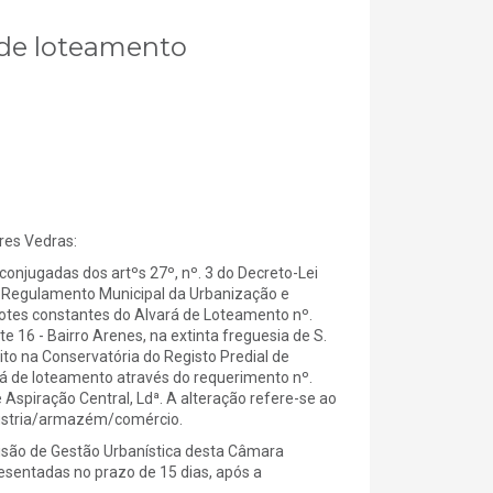
á de loteamento
es Vedras:
onjugadas dos artºs 27º, nº. 3 do Decreto-Lei
do Regulamento Municipal da Urbanização e
s lotes constantes do Alvará de Loteamento nº.
te 16 - Bairro Arenes, na extinta freguesia de S.
rito na Conservatória do Registo Predial de
rá de loteamento através do requerimento nº.
spiração Central, Ldª. A alteração refere-se ao
ndústria/armazém/comércio.
isão de Gestão Urbanística desta Câmara
sentadas no prazo de 15 dias, após a