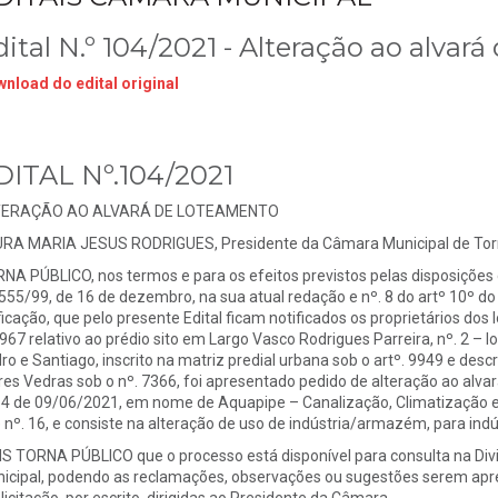
ital N.º 104/2021 - Alteração ao alvar
nload do edital original
DITAL Nº.104/2021
TERAÇÃO AO ALVARÁ DE LOTEAMENTO
RA MARIA JESUS RODRIGUES, Presidente da Câmara Municipal de Torr
NA PÚBLICO, nos termos e para os efeitos previstos pelas disposições c
 555/99, de 16 de dezembro, na sua atual redação e nº. 8 do artº 10º 
ficação, que pelo presente Edital ficam notificados os proprietários do
967 relativo ao prédio sito em Largo Vasco Rodrigues Parreira, nº. 2 – lo
ro e Santiago, inscrito na matriz predial urbana sob o artº. 9949 e desc
res Vedras sob o nº. 7366, foi apresentado pedido de alteração ao alva
4 de 09/06/2021, em nome de Aquapipe – Canalização, Climatização e A
e nº. 16, e consiste na alteração de uso de indústria/armazém, para i
S TORNA PÚBLICO que o processo está disponível para consulta na Div
icipal, podendo as reclamações, observações ou sugestões serem apre