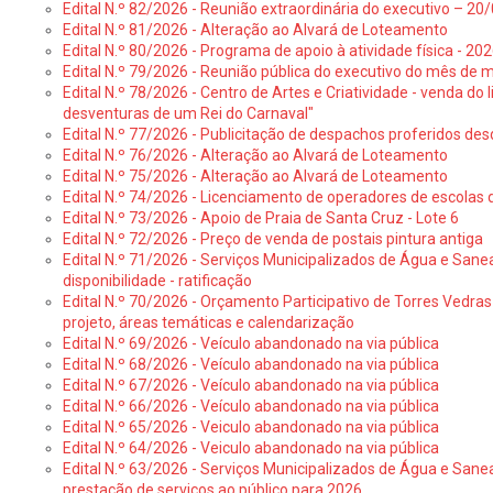
Edital N.º 82/2026 - Reunião extraordinária do executivo – 2
Edital N.º 81/2026 - Alteração ao Alvará de Loteamento
Edital N.º 80/2026 - Programa de apoio à atividade física - 202
Edital N.º 79/2026 - Reunião pública do executivo do mês de 
Edital N.º 78/2026 - Centro de Artes e Criatividade - venda do
desventuras de um Rei do Carnaval"
Edital N.º 77/2026 - Publicitação de despachos proferidos des
Edital N.º 76/2026 - Alteração ao Alvará de Loteamento
Edital N.º 75/2026 - Alteração ao Alvará de Loteamento
Edital N.º 74/2026 - Licenciamento de operadores de escolas 
Edital N.º 73/2026 - Apoio de Praia de Santa Cruz - Lote 6
Edital N.º 72/2026 - Preço de venda de postais pintura antiga
Edital N.º 71/2026 - Serviços Municipalizados de Água e Sane
disponibilidade - ratificação
Edital N.º 70/2026 - Orçamento Participativo de Torres Vedras 
projeto, áreas temáticas e calendarização
Edital N.º 69/2026 - Veículo abandonado na via pública
Edital N.º 68/2026 - Veículo abandonado na via pública
Edital N.º 67/2026 - Veículo abandonado na via pública
Edital N.º 66/2026 - Veículo abandonado na via pública
Edital N.º 65/2026 - Veiculo abandonado na via pública
Edital N.º 64/2026 - Veiculo abandonado na via pública
Edital N.º 63/2026 - Serviços Municipalizados de Água e Sane
prestação de serviços ao público para 2026