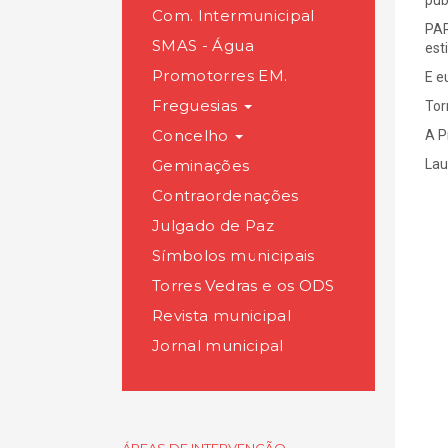
pub
Com. Intermunicipal
PAR
SMAS - Água
est
Promotorres EM.
E e
Freguesias
Tor
Concelho
A P
Geminações
Lau
Contraordenações
Julgado de Paz
Símbolos municipais
Torres Vedras e os ODS
Revista municipal
Jornal municipal