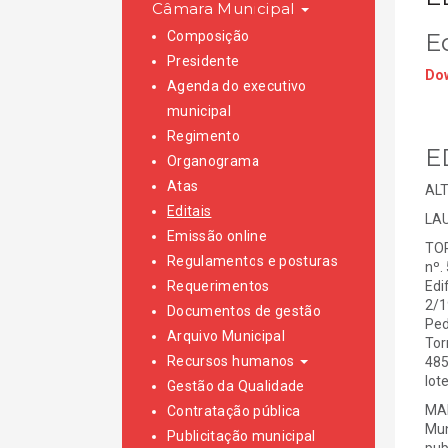
Câmara Municipal
Composição
Ed
Presidente
Dow
Agenda do executivo
municipal
Regimento
E
Organograma
Atas
AL
Editais
LAU
Emissão online
TOR
Regulamentos e posturas
nº.
Requerimentos
Edi
2/1
Documentos de gestão
Ped
Arquivo Municipal
Tor
Recursos humanos
485
lot
Gestão da Qualidade
MAI
Contratação pública
Mun
Publicitação municipal