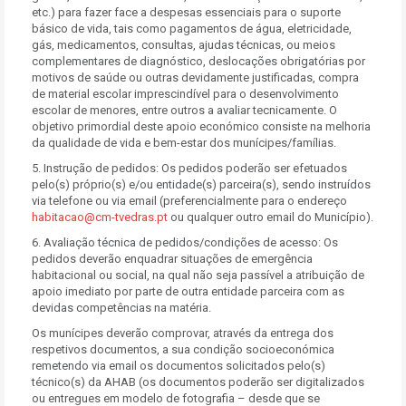
etc.) para fazer face a despesas essenciais para o suporte
básico de vida, tais como pagamentos de água, eletricidade,
gás, medicamentos, consultas, ajudas técnicas, ou meios
complementares de diagnóstico, deslocações obrigatórias por
motivos de saúde ou outras devidamente justificadas, compra
de material escolar imprescindível para o desenvolvimento
escolar de menores, entre outros a avaliar tecnicamente. O
objetivo primordial deste apoio económico consiste na melhoria
da qualidade de vida e bem-estar dos munícipes/famílias.
5. Instrução de pedidos: Os pedidos poderão ser efetuados
pelo(s) próprio(s) e/ou entidade(s) parceira(s), sendo instruídos
via telefone ou via email (preferencialmente para o endereço
habitacao@cm-tvedras.pt
ou qualquer outro email do Município).
6. Avaliação técnica de pedidos/condições de acesso: Os
pedidos deverão enquadrar situações de emergência
habitacional ou social, na qual não seja passível a atribuição de
apoio imediato por parte de outra entidade parceira com as
devidas competências na matéria.
Os munícipes deverão comprovar, através da entrega dos
respetivos documentos, a sua condição socioeconómica
remetendo via email os documentos solicitados pelo(s)
técnico(s) da AHAB (os documentos poderão ser digitalizados
ou entregues em modelo de fotografia – desde que se