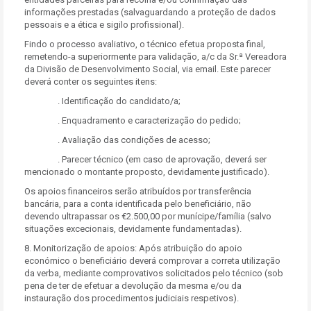
informações prestadas (salvaguardando a proteção de dados
pessoais e a ética e sigilo profissional).
Findo o processo avaliativo, o técnico efetua proposta final,
remetendo-a superiormente para validação, a/c da Sr.ª Vereadora
da Divisão de Desenvolvimento Social, via email. Este parecer
deverá conter os seguintes itens:
. Identificação do candidato/a;
. Enquadramento e caracterização do pedido;
. Avaliação das condições de acesso;
. Parecer técnico (em caso de aprovação, deverá ser
mencionado o montante proposto, devidamente justificado).
Os apoios financeiros serão atribuídos por transferência
bancária, para a conta identificada pelo beneficiário, não
devendo ultrapassar os €2.500,00 por munícipe/família (salvo
situações excecionais, devidamente fundamentadas).
8. Monitorização de apoios: Após atribuição do apoio
económico o beneficiário deverá comprovar a correta utilização
da verba, mediante comprovativos solicitados pelo técnico (sob
pena de ter de efetuar a devolução da mesma e/ou da
instauração dos procedimentos judiciais respetivos).