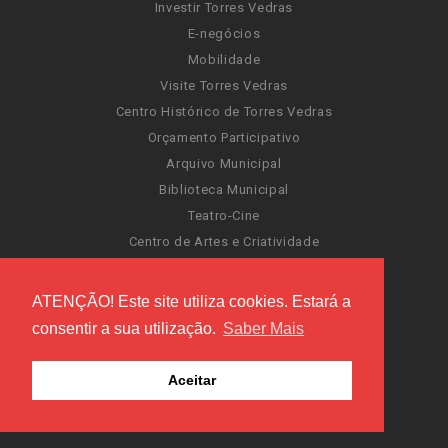
Investir Torres Vedras
E-negócios
Mobilidade
Visite Torres Vedras
Centro Histórico de Torres Vedras
Orçamento Participativo
Arquivo Municipal
Biblioteca Municipal
Teatro-Cine
Centro de Artes e Criatividade
Museu do Ciclismo Joaquim Agostinho
Sentir Cultura
ATENÇÃO! Este site utiliza cookies. Estará a
Portal da Atividade Física
consentir a sua utilização.
Saber Mais
Carnaval de Torres Vedras
Santa Cruz Ocean Spirit
Aceitar
Novas Invasões
Festas de Torres Vedras