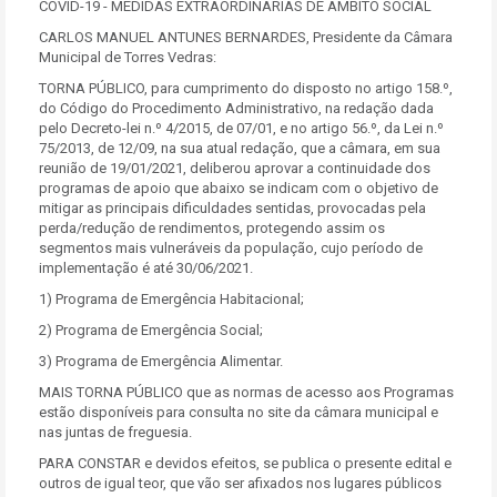
COVID-19 - MEDIDAS EXTRAORDINÁRIAS DE ÂMBITO SOCIAL
CARLOS MANUEL ANTUNES BERNARDES, Presidente da Câmara
Municipal de Torres Vedras:
TORNA PÚBLICO, para cumprimento do disposto no artigo 158.º,
do Código do Procedimento Administrativo, na redação dada
pelo Decreto-lei n.º 4/2015, de 07/01, e no artigo 56.º, da Lei n.º
75/2013, de 12/09, na sua atual redação, que a câmara, em sua
reunião de 19/01/2021, deliberou aprovar a continuidade dos
programas de apoio que abaixo se indicam com o objetivo de
mitigar as principais dificuldades sentidas, provocadas pela
perda/redução de rendimentos, protegendo assim os
segmentos mais vulneráveis da população, cujo período de
implementação é até 30/06/2021.
1) Programa de Emergência Habitacional;
2) Programa de Emergência Social;
3) Programa de Emergência Alimentar.
MAIS TORNA PÚBLICO que as normas de acesso aos Programas
estão disponíveis para consulta no site da câmara municipal e
nas juntas de freguesia.
PARA CONSTAR e devidos efeitos, se publica o presente edital e
outros de igual teor, que vão ser afixados nos lugares públicos