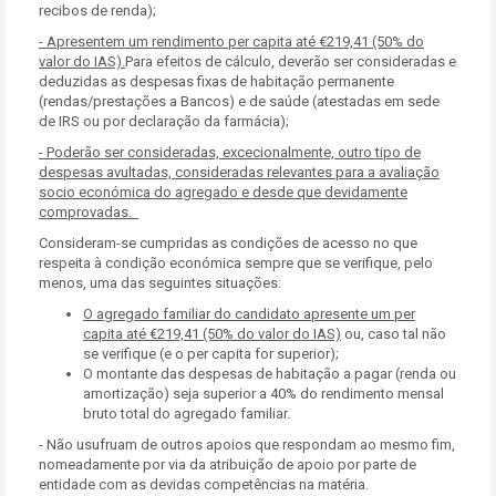
recibos de renda);
- Apresentem um rendimento
per capita até €219,41 (50% do
valor do IAS).
Para efeitos de cálculo, deverão ser consideradas e
deduzidas as despesas fixas de habitação permanente
(rendas/prestações a Bancos) e de saúde (atestadas em sede
de IRS ou por declaração da farmácia);
- Poderão ser consideradas, excecionalmente, outro tipo de
despesas avultadas, consideradas relevantes para a avaliação
socio económica do agregado e desde que devidamente
comprovadas.
Consideram-se cumpridas as condições de acesso no que
respeita à condição económica sempre que se verifique, pelo
menos, uma das seguintes situações:
O agregado familiar do candidato apresente um per
capita
até €219,41 (50% do valor do IAS)
ou, caso tal não
se verifique (e o per capita for superior);
O montante das despesas de habitação a pagar (renda ou
amortização) seja superior a 40% do rendimento mensal
bruto total do agregado familiar.
- Não usufruam de outros apoios que respondam ao mesmo fim,
nomeadamente por via da atribuição de apoio por parte de
entidade com as devidas competências na matéria.