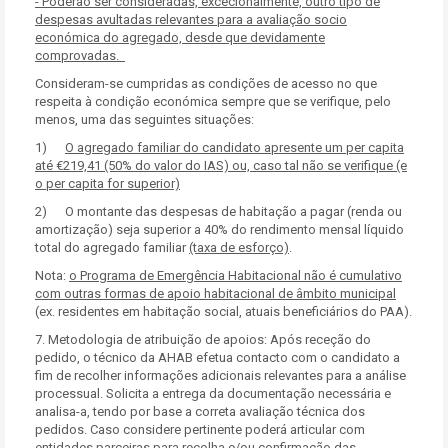
- Poderão ser consideradas, excecionalmente, outro tipo de
despesas avultadas relevantes para a avaliação socio
económica do agregado, desde que devidamente
comprovadas.
Consideram-se cumpridas as condições de acesso no que
respeita à condição económica sempre que se verifique, pelo
menos, uma das seguintes situações:
1)
O agregado familiar do candidato apresente um per capita
até €219,41 (50% do valor do IAS) ou, caso tal não se verifique (e
o per capita for superior)
2) O montante das despesas de habitação a pagar (renda ou
amortização) seja superior a 40% do rendimento mensal líquido
total do agregado familiar
(taxa de esforço)
.
Nota:
o Programa de Emergência Habitacional não é cumulativo
com outras formas de apoio habitacional de âmbito municipal
(ex. residentes em habitação social, atuais beneficiários do PAA).
7. Metodologia de atribuição de apoios: Após receção do
pedido, o técnico da AHAB efetua contacto com o candidato a
fim de recolher informações adicionais relevantes para a análise
processual. Solicita a entrega da documentação necessária e
analisa-a, tendo por base a correta avaliação técnica dos
pedidos. Caso considere pertinente poderá articular com
entidades parceiras para recolha e/ou confirmação das