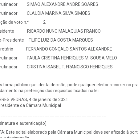
crutinador SIMÃO ALEXANDRE ANDRE SOARES
crutinador CLAUDIA MARINA SILVA SIMÕES
cção de voto n.º 2
esidente RICARDO NUNO MALAQUIAS FRANCO
e-Presidente FILIPE LUIZ DA COSTA MARQUES
cretário FERNANDO GONÇALO SANTOS ALEXANDRE
crutinador PAULA CRISTINA HENRIQUES M. SOUSA MELO
rutinador CRISTINA ISABEL T. FRANCISCO HENRIQUES
s torna público que, desta decisão, pode qualquer eleitor recorrer no p
damento na preterição dos requisitos fixados na lei.
RES VEDRAS, 4 de janeiro de 2021
residente da Câmara Municipal
____________________________________________
sinatura e autenticação)
A: Este edital elaborado pela Câmara Municipal deve ser afixado à port