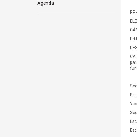
Agenda
PR-
ELE
CÂ
Edi
DE
CAR
par
fun
Se
Pr
Vi
Se
Es
Es