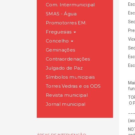
Com. Intermunicipal
Es
Es
SMAS - Água
Se
Promotorres EM.
Pr
Freguesias
Vic
Concelho
Se
Geminações
Es
Contraordenações
Esc
Julgado de Paz
Símbolos municipais
Mai
Torres Vedras e os ODS
fun
Revista municipal
TOR
O P
Jornal municipal
__
(as
NOT