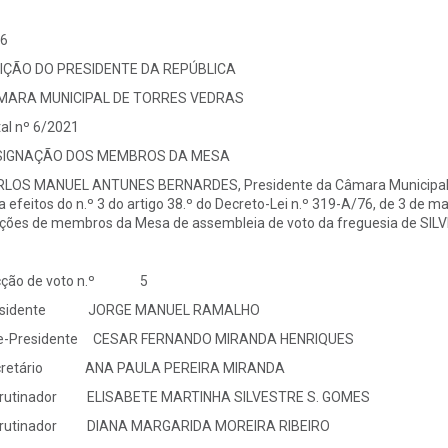
6
IÇÃO DO PRESIDENTE DA REPÚBLICA
MARA MUNICIPAL DE TORRES VEDRAS
tal nº 6/2021
SIGNAÇÃO DOS MEMBROS DA MESA
LOS MANUEL ANTUNES BERNARDES, Presidente da Câmara Municipal d
a efeitos do n.º 3 do artigo 38.º do Decreto-Lei n.º 319-A/76, de 3 d
ções de membros da Mesa de assembleia de voto da freguesia de SILVE
cção de voto n.º 5
esidente JORGE MANUEL RAMALHO
ce-Presidente CESAR FERNANDO MIRANDA HENRIQUES
cretário ANA PAULA PEREIRA MIRANDA
crutinador ELISABETE MARTINHA SILVESTRE S. GOMES
crutinador DIANA MARGARIDA MOREIRA RIBEIRO