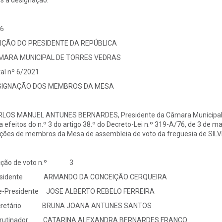
s a designação.
6
IÇÃO DO PRESIDENTE DA REPÚBLICA
MARA MUNICIPAL DE TORRES VEDRAS
tal nº 6/2021
SIGNAÇÃO DOS MEMBROS DA MESA
LOS MANUEL ANTUNES BERNARDES, Presidente da Câmara Municipal d
a efeitos do n.º 3 do artigo 38.º do Decreto-Lei n.º 319-A/76, de 3 d
ções de membros da Mesa de assembleia de voto da freguesia de SILVE
cção de voto n.º 3
esidente ARMANDO DA CONCEIÇÃO CERQUEIRA
e-Presidente JOSE ALBERTO REBELO FERREIRA
cretário BRUNA JOANA ANTUNES SANTOS
crutinador CATARINA ALEXANDRA BERNARDES FRANCO