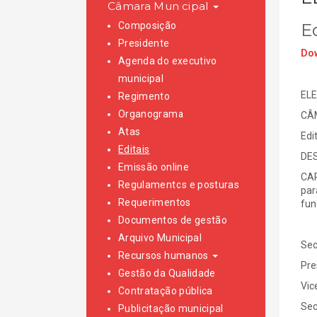
Câmara Municipal
Composição
E
Presidente
Dow
Agenda do executivo
municipal
ELE
Regimento
Organograma
CÂ
Atas
Edi
Editais
DE
Emissão online
CAR
Regulamentos e posturas
par
Requerimentos
fun
Documentos de gestão
Arquivo Municipal
Se
Recursos humanos
Pr
Gestão da Qualidade
Vic
Contratação pública
Se
Publicitação municipal