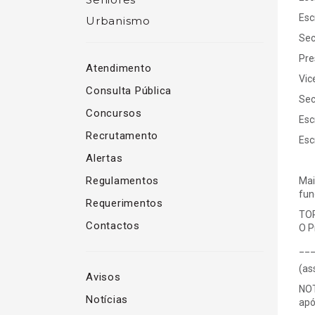
Es
Urbanismo
Se
Pr
Atendimento
Vic
Consulta Pública
Se
Concursos
Es
Recrutamento
Es
Alertas
Regulamentos
Mai
fun
Requerimentos
TOR
Contactos
O P
__
(as
Avisos
NOT
Notícias
apó