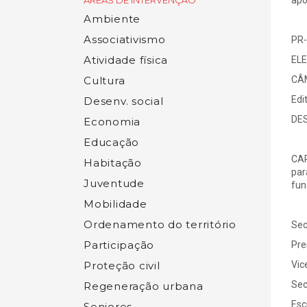
ÁREAS DE INTERVENÇÃO
apó
Ambiente
Associativismo
PR-
Atividade física
ELE
Cultura
CÂ
Edi
Desenv. social
DE
Economia
Educação
CAR
Habitação
par
Juventude
fun
Mobilidade
Ordenamento do território
Se
Participação
Pr
Proteção civil
Vic
Se
Regeneração urbana
Es
Seniores