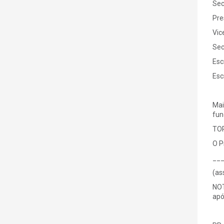
Se
Pr
Vic
Se
Es
Es
Mai
fun
TOR
O P
__
(as
NOT
apó