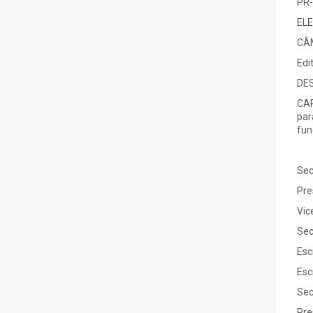
PR-
ELE
CÂ
Edi
DE
CAR
par
fun
Se
Pr
Vic
Se
Es
Es
Se
Pr