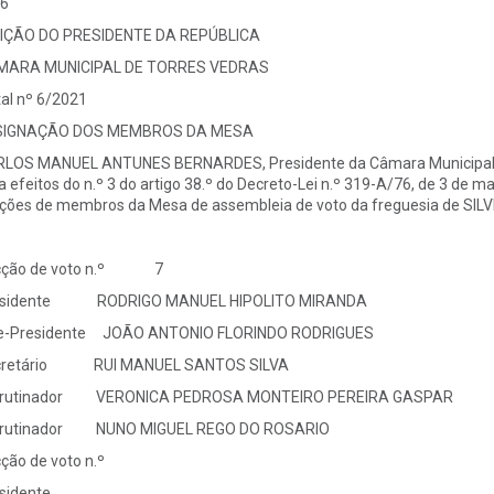
6
IÇÃO DO PRESIDENTE DA REPÚBLICA
MARA MUNICIPAL DE TORRES VEDRAS
tal nº 6/2021
SIGNAÇÃO DOS MEMBROS DA MESA
LOS MANUEL ANTUNES BERNARDES, Presidente da Câmara Municipal d
a efeitos do n.º 3 do artigo 38.º do Decreto-Lei n.º 319-A/76, de 3 d
ções de membros da Mesa de assembleia de voto da freguesia de SILVE
cção de voto n.º 7
esidente RODRIGO MANUEL HIPOLITO MIRANDA
e-Presidente JOÃO ANTONIO FLORINDO RODRIGUES
cretário RUI MANUEL SANTOS SILVA
crutinador VERONICA PEDROSA MONTEIRO PEREIRA GASPAR
crutinador NUNO MIGUEL REGO DO ROSARIO
cção de voto n.º
esidente