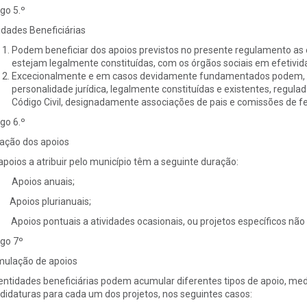
igo 5.º
idades Beneficiárias
Podem beneficiar dos apoios previstos no presente regulamento as 
estejam legalmente constituídas, com os órgãos sociais em efetivid
Excecionalmente e em casos devidamente fundamentados podem, ai
personalidade jurídica, legalmente constituídas e existentes, regulad
Código Civil, designadamente associações de pais e comissões de fe
igo 6.º
ação dos apoios
apoios a atribuir pelo município têm a seguinte duração:
Apoios anuais;
Apoios plurianuais;
Apoios pontuais a atividades ocasionais, ou projetos específicos não i
igo 7º
ulação de apoios
entidades beneficiárias podem acumular diferentes tipos de apoio, me
didaturas para cada um dos projetos, nos seguintes casos: