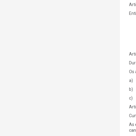
Art
Ent
Art
Dur
Os 
a) 
b) 
c) 
Art
Cum
As 
can