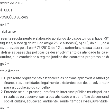
embro de 2019.
ÍTULO I
POSIÇÕES GERAIS
igo 1.º
habilitante
resente regulamento é elaborado ao abrigo do disposto nos artigos 73º,
tuguesa; alínea g) do nº 1 do artigo 25º e alíneas k), o) e u), do nº 1, do
ais, aprovado pela Lei nº 75/2013, de 12 de setembro, na sua atual red
 define as bases das políticas de desenvolvimento da atividade física e
outubro, que estabelece o regime jurídico dos contratos-programa de d
igo 2.º
eto e Âmbito
O presente regulamento estabelece as normas aplicáveis à atribuição
financeiros, a entidades legalmente existentes que desenvolvam ati
para a população do concelho.
Entende-se que prosseguem fins de interesse público municipal, as
iniciativas ou desenvolvam a sua atividade em benefício da comunida
social, cultura, educação, ambiente, saúde, tempos livres, juventude
igo 3.º