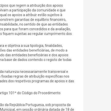
cípios que regem a atribuição dos apoios
volvam a participação da comunidade e que
al os apoios a atribuir estão sujeitos à
nstrem garantias de equilíbrio financeiro,
sabilidade, no sentido de que as entidades
cos para que foram concedidos e da avaliação,
s fiquem sujeitas ao regular cumprimento dos
 e objetiva a sua tipologia, finalidades,
ações das entidades beneficiárias, de modo a
o das entidades beneficiárias e dos apoios
uma base de dados contendo o registo de todas
 e da natureza necessariamente transversal e
fixadas regras de atribuição específicas nos
ridades dos respetivos programas de apoios e das
 artigo 101º do Código do Procedimento
ição da República Portuguesa, sob proposta da
unicipal, em sessão ordinária datada de 18 de