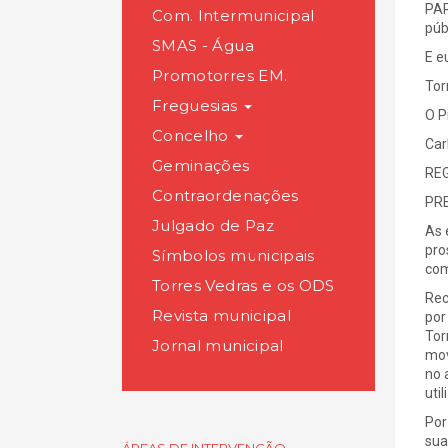
PAR
Com. Intermunicipal
púb
SMAS - Água
E e
Promotorres EM.
Tor
Freguesias
O P
Concelho
Car
Geminações
REG
Contraordenações
PR
Julgado de Paz
As 
pro
Símbolos municipais
com
Torres Vedras e os ODS
Rec
Revista municipal
por
Tor
Jornal municipal
mov
no 
uti
Por
sua