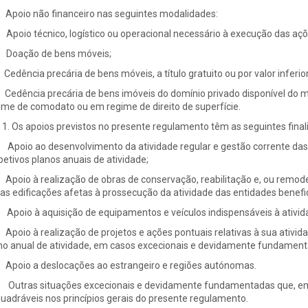
Apoio não financeiro nas seguintes modalidades:
Apoio técnico, logístico ou operacional necessário à execução das açõe
 Doação de bens móveis;
) Cedência precária de bens móveis, a título gratuito ou por valor inferio
 Cedência precária de bens imóveis do domínio privado disponível do mu
ime de comodato ou em regime de direito de superfície.
Os apoios previstos no presente regulamento têm as seguintes final
Apoio ao desenvolvimento da atividade regular e gestão corrente das 
petivos planos anuais de atividade;
Apoio à realização de obras de conservação, reabilitação e, ou remode
as edificações afetas à prossecução da atividade das entidades benefic
Apoio à aquisição de equipamentos e veículos indispensáveis à ativid
Apoio à realização de projetos e ações pontuais relativas à sua ativid
no anual de atividade, em casos excecionais e devidamente fundament
Apoio a deslocações ao estrangeiro e regiões autónomas.
Outras situações excecionais e devidamente fundamentadas que, em b
uadráveis nos princípios gerais do presente regulamento.