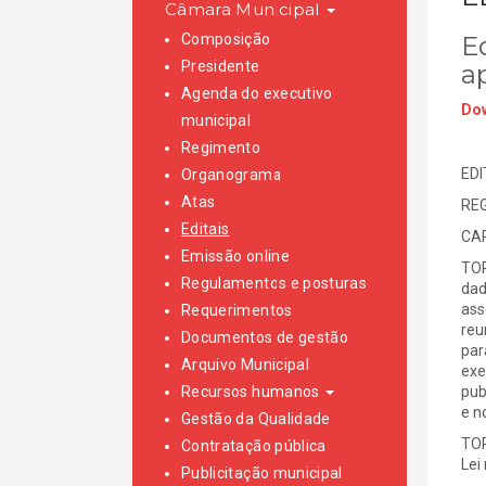
Câmara Municipal
Composição
E
Presidente
a
Agenda do executivo
Dow
municipal
Regimento
EDI
Organograma
Atas
RE
Editais
CAR
Emissão online
TOR
Regulamentos e posturas
dad
ass
Requerimentos
reu
Documentos de gestão
par
Arquivo Municipal
exe
Recursos humanos
pub
e n
Gestão da Qualidade
TOR
Contratação pública
Lei
Publicitação municipal