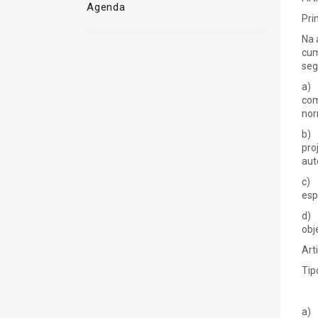
Agenda
Pri
Na 
cum
seg
a) 
com
nor
b) 
pro
aut
c) 
esp
d) 
obj
Art
Tip
a) 