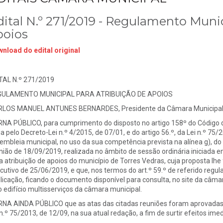
dital N.º 271/2019 - Regulamento Munic
poios
nload do edital original
TAL N.º 271/2019
GULAMENTO MUNICIPAL PARA ATRIBUIÇÃO DE APOIOS
LOS MANUEL ANTUNES BERNARDES, Presidente da Câmara Municipal d
NA PÚBLICO, para cumprimento do disposto no artigo 158º do Código 
a pelo Decreto-Lei n.º 4/2015, de 07/01, e do artigo 56.º, da Lei n.º 75/
embleia municipal, no uso da sua competência prevista na alínea g), do n.º
nião de 18/09/2019, realizada no âmbito de sessão ordinária iniciada
a atribuição de apoios do município de Torres Vedras, cuja proposta lhe
cutivo de 25/06/2019, e que, nos termos do art.º 59.º de referido regul
licação, ficando o documento disponível para consulta, no site da câma
o edifício multisserviços da câmara municipal.
NA AINDA PÚBLICO que as atas das citadas reuniões foram aprovadas em
 n.º 75/2013, de 12/09, na sua atual redação, a fim de surtir efeitos imed