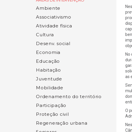
ÁREAS DE INTERVENÇÃO
Nes
Ambiente
pre
Associativismo
pro
dis
Atividade física
cap
Cultura
ben
imp
Desenv. social
obj
Economia
No 
dur
Educação
gar
Habitação
sol
as 
Juventude
Sem
Mobilidade
mul
Ordenamento do território
dom
ent
Participação
O p
Proteção civil
Adm
Regeneração urbana
Nes
Câm
Seniores