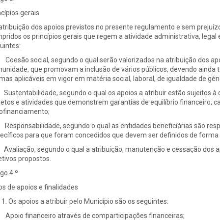
ncípios gerais
atribuição dos apoios previstos no presente regulamento e sem prejuízo
pridos os princípios gerais que regem a atividade administrativa, legal
uintes:
Coesão social, segundo o qual serão valorizados na atribuição dos apo
unidade, que promovam a inclusão de vários públicos, devendo ainda to
mas aplicáveis em vigor em matéria social, laboral, de igualdade de gé
Sustentabilidade, segundo o qual os apoios a atribuir estão sujeitos à
jetos e atividades que demonstrem garantias de equilíbrio financeiro,
ofinanciamento;
Responsabilidade, segundo o qual as entidades beneficiárias são respo
ecíficos para que foram concedidos que devem ser definidos de forma c
Avaliação, segundo o qual a atribuição, manutenção e cessação dos a
etivos propostos.
igo 4.º
os de apoios e finalidades
Os apoios a atribuir pelo Município são os seguintes:
Apoio financeiro através de comparticipações financeiras;