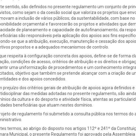
te sentido, são definidos no presente regulamento um conjunto de prin
vistos, como sejam o da coesão social que valoriza os projetos que en
movam a inclusão de vários públicos; da sustentabilidade, com base no qu
ponibilidade orçamental e favorecerão os projetos e atividades que demo
acidade de planeamento e capacidade de autofinanciamento; da respon
eficiárias são responsáveis pela aplicação dos apoios aos fins específi
ondo-se que a atribuição, execução, manutenção e cessação dos apoio
etivos propostos e a adequados mecanismos de controlo.
que respeita à configuração concreta dos apoios, define-se de forma clara
ação, condições de acesso, critérios de atribuição e os direitos e obrig
antir uma uniformização de procedimentos e um conhecimento integrad
icitados, objetivo que também se pretende alcançar com a criação de 
entidades e dos apoios concedidos.
 prejuízo dos critérios gerais de atribuição de apoios agora definidos
tidisciplinar das medidas adotadas no presente regulamento, são ainda 
ínios da cultura e do desporto e atividade física, atentas as particula
idades beneficiárias que atuam nestes domínios.
rojeto de regulamento foi submetido a consulta pública nos termos do
inistrativo.
tes termos, ao abrigo do disposto nos artigos 112º e 241º da Constitu
ara Municipal, o presente Regulamento foi aprovado pela Assembleia M