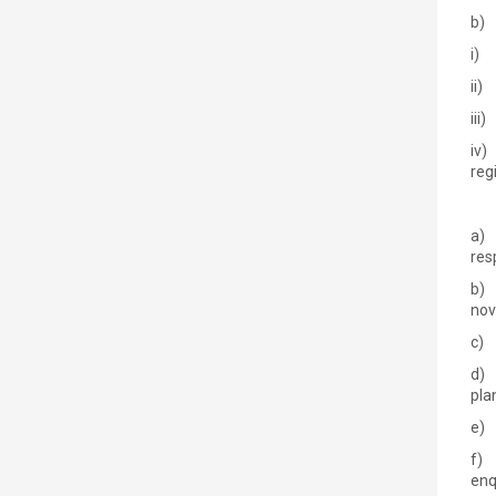
b) 
i) 
ii)
iii
iv)
reg
a) 
res
b) 
nov
c) 
d) 
pla
e) 
f) 
enq