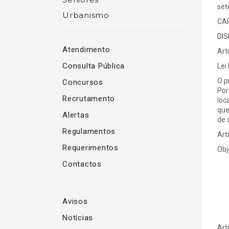
set
Urbanismo
CAP
DIS
Atendimento
Art
Consulta Pública
Lei 
O p
Concursos
Por
Recrutamento
loc
que
Alertas
de 
Regulamentos
Art
Requerimentos
Obj
Contactos
Avisos
Notícias
Art