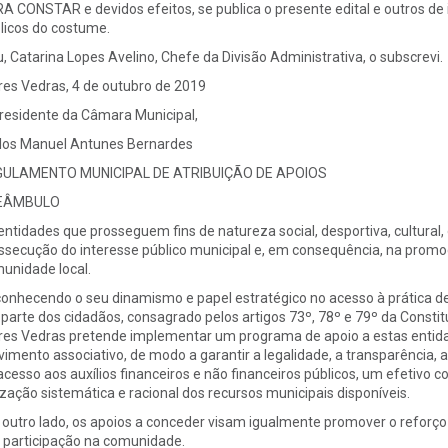
A CONSTAR e devidos efeitos, se publica o presente edital e outros de i
licos do costume.
u, Catarina Lopes Avelino, Chefe da Divisão Administrativa, o subscrevi.
res Vedras, 4 de outubro de 2019
residente da Câmara Municipal,
los Manuel Antunes Bernardes
ULAMENTO MUNICIPAL DE ATRIBUIÇÃO DE APOIOS
EÂMBULO
entidades que prosseguem fins de natureza social, desportiva, cultura
ssecução do interesse público municipal e, em consequência, na promo
unidade local.
onhecendo o seu dinamismo e papel estratégico no acesso à prática despo
 parte dos cidadãos, consagrado pelos artigos 73º, 78º e 79º da Consti
res Vedras pretende implementar um programa de apoio a estas entid
imento associativo, de modo a garantir a legalidade, a transparência, 
acesso aos auxílios financeiros e não financeiros públicos, um efetivo c
lização sistemática e racional dos recursos municipais disponíveis.
 outro lado, os apoios a conceder visam igualmente promover o reforço e
 participação na comunidade.