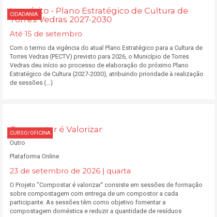
Inquérito - Plano Estratégico de Cultura de
CIDADANIA
Torres Vedras 2027-2030
Até 15 de setembro
Com o termo da vigência do atual Plano Estratégico para a Cultura de
Torres Vedras (PECTV) previsto para 2026, o Município de Torres
Vedras deu início ao processo de elaboração do próximo Plano
Estratégico de Cultura (2027-2030), atribuindo prioridade à realização
de sessões (...)
Compostar é Valorizar
CURSO/OFICINA
Outro
Plataforma Online
23 de setembro de 2026 | quarta
O Projeto "Compostar é valorizar" consiste em sessões de formação
sobre compostagem com entrega de um compostor a cada
participante. As sessões têm como objetivo fomentar a
compostagem doméstica e reduzir a quantidade de resíduos