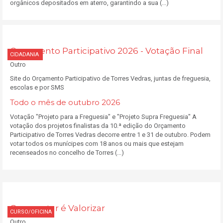
orgânicos depositados em aterro, garantindo a sua (...)
Orçamento Participativo 2026 - Votação Final
CIDADANIA
Outro
Site do Orçamento Participativo de Torres Vedras, juntas de freguesia,
escolas e por SMS
Todo o mês de outubro 2026
Votação "Projeto para a Freguesia" e "Projeto Supra Freguesia" A
votação dos projetos finalistas da 10.ª edição do Orçamento
Participativo de Torres Vedras decorre entre 1 e 31 de outubro. Podem
votar todos os munícipes com 18 anos ou mais que estejam
recenseados no concelho de Torres (...)
Compostar é Valorizar
CURSO/OFICINA
Outro