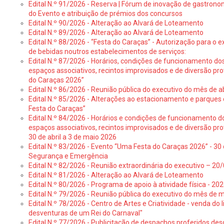
Edital N.º 91/2026 - Reserva | Fórum de inovação de gastronom
do Evento e atribuição de prémios dos concursos
Edital N.º 90/2026 - Alteração ao Alvará de Loteamento
Edital N.º 89/2026 - Alteração ao Alvará de Loteamento
Edital N.º 88/2026 - “Festa do Caraças” - Autorização para o 
de bebidas noutros estabelecimentos de serviços:
Edital N.º 87/2026 - Horários, condições de funcionamento do
espaços associativos, recintos improvisados e de diversão pr
do Caraças 2026”
Edital N.º 86/2026 - Reunião pública do executivo do mês de ab
Edital N.º 85/2026 - Alterações ao estacionamento e parque
Festa do Caraças”
Edital N.º 84/2026 - Horários e condições de funcionamento d
espaços associativos, recintos improvisados e de diversão pro
30 de abril a 3 de maio 2026
Edital N.º 83/2026 - Evento “Uma Festa do Caraças 2026” - 30 
Segurança e Emergência
Edital N.º 82/2026 - Reunião extraordinária do executivo – 2
Edital N.º 81/2026 - Alteração ao Alvará de Loteamento
Edital N.º 80/2026 - Programa de apoio à atividade física - 202
Edital N.º 79/2026 - Reunião pública do executivo do mês de 
Edital N.º 78/2026 - Centro de Artes e Criatividade - venda do
desventuras de um Rei do Carnaval"
Edital N.º 77/2026 - Publicitação de despachos proferidos des