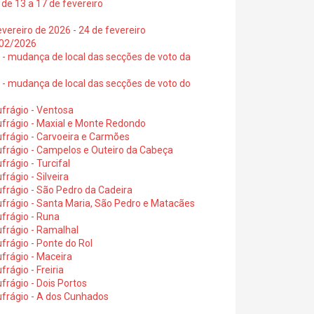
de 13 a 17 de fevereiro
vereiro de 2026 - 24 de fevereiro
2/02/2026
6 - mudança de local das secções de voto da
6 - mudança de local das secções de voto do
frágio - Ventosa
ufrágio - Maxial e Monte Redondo
frágio - Carvoeira e Carmões
ufrágio - Campelos e Outeiro da Cabeça
rágio - Turcifal
rágio - Silveira
frágio - São Pedro da Cadeira
frágio - Santa Maria, São Pedro e Matacães
frágio - Runa
frágio - Ramalhal
frágio - Ponte do Rol
frágio - Maceira
rágio - Freiria
rágio - Dois Portos
ufrágio - A dos Cunhados