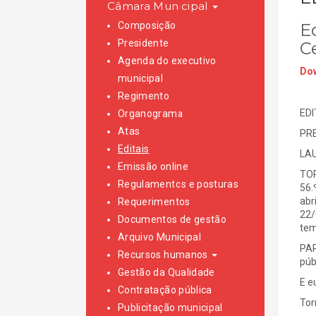
Câmara Municipal
Composição
E
Presidente
C
Agenda do executivo
Dow
municipal
Regimento
EDI
Organograma
Atas
PRE
Editais
LAU
Emissão online
TOR
Regulamentos e posturas
56.
abr
Requerimentos
22/
Documentos de gestão
tem
Arquivo Municipal
PAR
Recursos humanos
púb
Gestão da Qualidade
E e
Contratação pública
Tor
Publicitação municipal