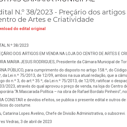
dital N.º 38/2023 - Preçário dos artig
entro de Artes e Criatividade
nload do edital original
TAL N.º 38/2023
ÇÁRIO DOS ARTIGOS EM VENDA NA LOJA DO CENTRO DE ARTES E CR
RA MARIA JESUS RODRIGUES, Presidente da Câmara Municipal de Torr
NA PÚBLICO, para cumprimento do disposto no artigo 158.º, do Código 
º, da Lei n.º 75/2013, de 12/09, ambos na sua atual redação, que a câm
igo do n.º 3, do art.º 35.º, da Lei n.º 75/2013, de 12/09, ratificar o de
03/2023, através do qual aprovou o preço de venda, na loja do Centro de
porária “A Mascarada Política – na obra de Rafael Bordalo Pinheiro”, no 
A CONSTAR e devidos efeitos, se publica o presente edital e outros de i
licos do costume.
u, Catarina Lopes Avelino, Chefe de Divisão Administrativa, o subscrevi.
res Vedras, 3 de abril de 2023