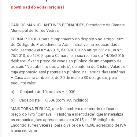
Download do edital original
CARLOS MANUEL ANTUNES BERNARDES, Presidente da Câmara
Municipal de Torres Vedras:
TORNA PÚBLICO, para cumprimento do disposto no artigo 158º
do Código do Procedimento Administrativo, na redação dada
pelo Decreto-Lei n.º 4/2015, de 07/01, e no artigo 56º da Lei n.º
75/2013, de 12/09, que a Câmara, em sua reunião de 14/06/2016,
deliberou fixar o preço de venda ao público de um conjunto de
postais “No Labirinto dos afetos”, da autoria de Cristina Valadas,
cuja exposição está patente ao público, na Fábrica das Histórias
– Casa Jaime Umbelino, de 20 de maio a 30 de agosto, pelo
seguinte valor:
a) Conjunto de 10 postais – 4,00€
b) Cada postal – 0,50€ (com IVA incluído).
MAIS TORNA PÚBLICO, que foi também deliberado retificar o
preço do livro “Carnaval – História e Identidade” que materializa
as comunicações apresentadas em 2015, na 18ª edição do
Encontro Turres Veteras, para o valor de € 16,98, acrescido de IVA
à taxa em vigor.