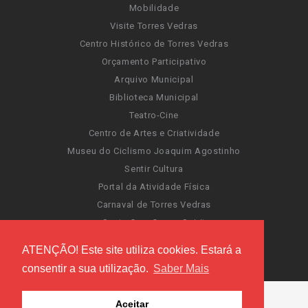
Mobilidade
Visite Torres Vedras
Centro Histórico de Torres Vedras
Orçamento Participativo
Arquivo Municipal
Biblioteca Municipal
Teatro-Cine
Centro de Artes e Criatividade
Museu do Ciclismo Joaquim Agostinho
Sentir Cultura
Portal da Atividade Física
Carnaval de Torres Vedras
Santa Cruz Ocean Spirit
Novas Invasões
ATENÇÃO! Este site utiliza cookies. Estará a
Festas de Torres Vedras
consentir a sua utilização.
Saber Mais
Aceitar