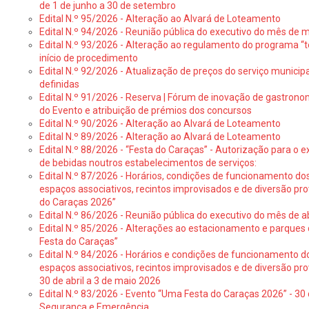
de 1 de junho a 30 de setembro
Edital N.º 95/2026 - Alteração ao Alvará de Loteamento
Edital N.º 94/2026 - Reunião pública do executivo do mês de 
Edital N.º 93/2026 - Alteração ao regulamento do programa “t
início de procedimento
Edital N.º 92/2026 - Atualização de preços do serviço municip
definidas
Edital N.º 91/2026 - Reserva | Fórum de inovação de gastronom
do Evento e atribuição de prémios dos concursos
Edital N.º 90/2026 - Alteração ao Alvará de Loteamento
Edital N.º 89/2026 - Alteração ao Alvará de Loteamento
Edital N.º 88/2026 - “Festa do Caraças” - Autorização para o 
de bebidas noutros estabelecimentos de serviços:
Edital N.º 87/2026 - Horários, condições de funcionamento do
espaços associativos, recintos improvisados e de diversão pr
do Caraças 2026”
Edital N.º 86/2026 - Reunião pública do executivo do mês de ab
Edital N.º 85/2026 - Alterações ao estacionamento e parque
Festa do Caraças”
Edital N.º 84/2026 - Horários e condições de funcionamento d
espaços associativos, recintos improvisados e de diversão pro
30 de abril a 3 de maio 2026
Edital N.º 83/2026 - Evento “Uma Festa do Caraças 2026” - 30 
Segurança e Emergência