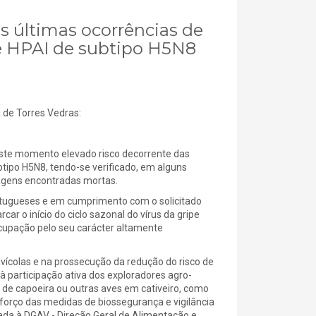
as últimas ocorrências de
de HPAI de subtipo H5N8
e Torres Vedras:
ste momento elevado risco decorrente das
btipo H5N8, tendo-se verificado, em alguns
agens encontradas mortas.
ortugueses e em cumprimento com o solicitado
ar o início do ciclo sazonal do vírus da gripe
ocupação pelo seu carácter altamente
avícolas e na prossecução da redução do risco de
 à participação ativa dos exploradores agro-
 de capoeira ou outras aves em cativeiro, como
orço das medidas de biossegurança e vigilância
tada à DGAV - Direção Geral de Alimentação e