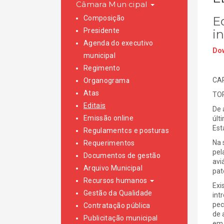
Câmara Municipal
Composição
Ed
Presidente
i
Agenda do executivo
Dow
municipal
Regimento
CAR
Organograma
Atas
TO
Editais
De 
Emissão online
últ
Est
Regulamentos e posturas
Na 
Requerimentos
pel
Documentos de gestão
avi
Arquivo Municipal
pat
Recursos humanos
Exi
Gestão da Qualidade
int
pec
Contratação pública
de 
Publicitação municipal
em 