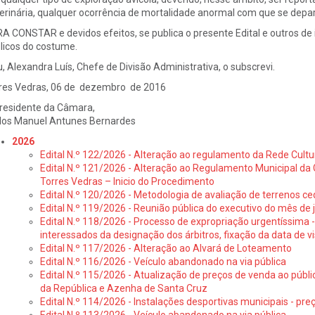
erinária, qualquer ocorrência de mortalidade anormal com que se depar
A CONSTAR e devidos efeitos, se publica o presente Edital e outros de i
licos do costume.
u, Alexandra Luís, Chefe de Divisão Administrativa, o subscrevi.
res Vedras, 06 de dezembro de 2016
residente da Câmara,
los Manuel Antunes Bernardes
2026
Edital N.º 122/2026 - Alteração ao regulamento da Rede Cultu
Edital N.º 121/2026 - Alteração ao Regulamento Municipal da 
Torres Vedras – Inicio do Procedimento
Edital N.º 120/2026 - Metodologia de avaliação de terrenos ce
Edital N.º 119/2026 - Reunião pública do executivo do mês de 
Edital N.º 118/2026 - Processo de expropriação urgentíssima -
interessados da designação dos árbitros, fixação da data de v
Edital N.º 117/2026 - Alteração ao Alvará de Loteamento
Edital N.º 116/2026 - Veículo abandonado na via pública
Edital N.º 115/2026 - Atualização de preços de venda ao públ
da República e Azenha de Santa Cruz
Edital N.º 114/2026 - Instalações desportivas municipais - preç