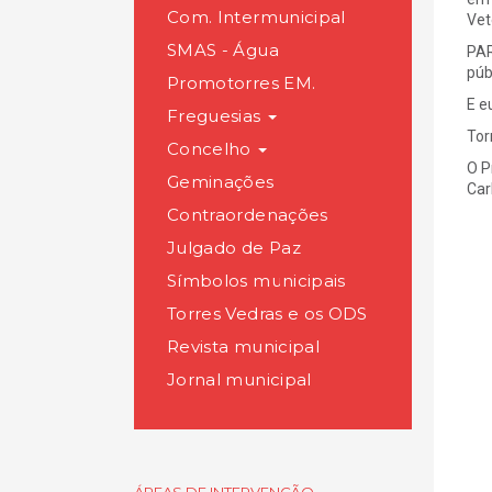
Com. Intermunicipal
Vet
SMAS - Água
PAR
púb
Promotorres EM.
E e
Freguesias
Tor
Concelho
O P
Geminações
Car
Contraordenações
Julgado de Paz
Símbolos municipais
Torres Vedras e os ODS
Revista municipal
Jornal municipal