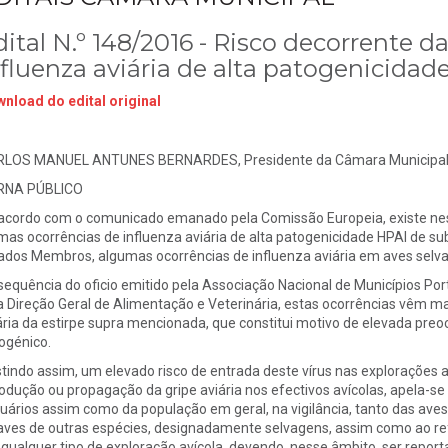
ital N.º 148/2016 - Risco decorrente d
nfluenza aviária de alta patogenicida
nload do edital original
LOS MANUEL ANTUNES BERNARDES, Presidente da Câmara Municipal d
RNA PÚBLICO
acordo com o comunicado emanado pela Comissão Europeia, existe ne
imas ocorrências de influenza aviária de alta patogenicidade HPAI de su
ados Membros, algumas ocorrências de influenza aviária em aves selv
sequência do oficio emitido pela Associação Nacional de Municípios P
a Direção Geral de Alimentação e Veterinária, estas ocorrências vêm marc
ária da estirpe supra mencionada, que constitui motivo de elevada pre
ogénico.
stindo assim, um elevado risco de entrada deste vírus nas explorações 
rodução ou propagação da gripe aviária nos efectivos avícolas, apela-se
uários assim como da população em geral, na vigilância, tanto das aves
aves de outras espécies, designadamente selvagens, assim como ao ref
qualquer tipo de exploração avícola, devendo, nesse âmbito, ser repor