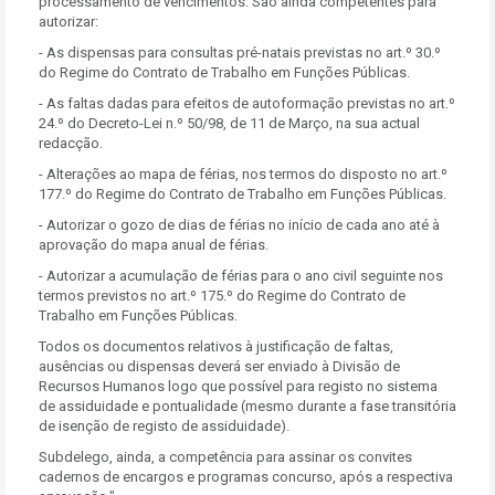
processamento de vencimentos. São ainda competentes para
autorizar:
- As dispensas para consultas pré-natais previstas no art.º 30.º
do Regime do Contrato de Trabalho em Funções Públicas.
- As faltas dadas para efeitos de autoformação previstas no art.º
24.º do Decreto-Lei n.º 50/98, de 11 de Março, na sua actual
redacção.
- Alterações ao mapa de férias, nos termos do disposto no art.º
177.º do Regime do Contrato de Trabalho em Funções Públicas.
- Autorizar o gozo de dias de férias no início de cada ano até à
aprovação do mapa anual de férias.
- Autorizar a acumulação de férias para o ano civil seguinte nos
termos previstos no art.º 175.º do Regime do Contrato de
Trabalho em Funções Públicas.
Todos os documentos relativos à justificação de faltas,
ausências ou dispensas deverá ser enviado à Divisão de
Recursos Humanos logo que possível para registo no sistema
de assiduidade e pontualidade (mesmo durante a fase transitória
de isenção de registo de assiduidade).
Subdelego, ainda, a competência para assinar os convites
cadernos de encargos e programas concurso, após a respectiva