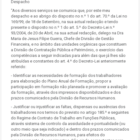
Despacho
"Aos diversos serviços se comunica que, por este meu
despacho e ao abrigo do disposto no n.º 1 do art. 70.º da Lei no
169/99, de 18 de Setembro, na sua actual redacção e tendo
presente o disposto no n.º 1 do art. 5.º do Decreto-Lei n.º
93/2004, de 20 de Abril, na sua actual redacção, delego na Dra
Maria de Jesus Filipe Guerra, Chefe de Divisão de Gestão
Financeira, e no âmbito das unidades orgânicas que constituem
a Divisão de Contratação Pública e Património, o exercício das
competências a seguir indicadas para além das que já lhes são
atribuídas e constantes do art. 4.º do Decreto-Lei anteriormente
referido:
- Identificar as necessidades de formação dos trabalhadores
para elaboração do Plano Anual de Formação, propor a
participação em formação não planeada e promover a avaliação
da formação, através dos impressos disponibilizados e dos
prazos comunicados pela Divisão de Recursos Humanos.
- Justificar ou injustificar as faltas, dispensas ou ausências dos
trabalhadores nos termos do previsto no artigo 185.º e seguintes
do Regime de Contrato de Trabalho em Funções Públicas,
através sistema de controlo da assiduidade e pontualidade (ou
outro meio que seja indicado) e dentro dos prazos comunicados
pela Divisão de Recursos Humanos, para efeitos do