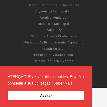
Centro Histórico de Torres Vedras
Orçamento Participativo
Arquivo Municipal
Biblioteca Municipal
Teatro-Cine
Centro de Artes e Criatividade
Museu do Ciclismo Joaquim Agostinho
Sentir Cultura
Portal da Atividade Física
Carnaval de Torres Vedras
Santa Cruz Ocean Spirit
Novas Invasões
ATENÇÃO! Este site utiliza cookies. Estará a
Festas de Torres Vedras
consentir a sua utilização.
Saber Mais
Aceitar