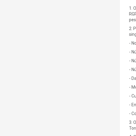
1. 
RGP
pes
2. 
sin
- N
- N
- N
- N
- D
- M
- C
- E
- C
3. 
Tor