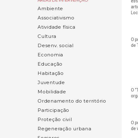
ÁREAS DE INTERVENÇÃO
est
art
Ambiente
Loc
Associativismo
Atividade física
Cultura
O p
Desenv. social
de 
Economia
Educação
Habitação
Juventude
O “
Mobilidade
org
Ordenamento do território
Participação
Proteção civil
O p
Regeneração urbana
de 
Seniores