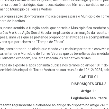
do cumprimento a esta exigência, acentua-se desde logo que uma parte
 uma decorrência lógica das necessidades que têm sido sentidas no d
ias” do Município de Torres Vedras.
ua organização do Programa implica despesa para o Município de Torres
ero de inscritos.
ás, nesse sentido, a função social que norteia o Município fica também
alões A e B da Ação Social Escolar, implicando a diminuição da receita,
pesa, uma vez que se pretende proporcionar atividades e acompanha
ovens que participem no “Tempo de Férias”.
im, considerando-se ainda que é cada vez mais importante o convívio n
ica, entende o Município de Torres Vedras que os benefícios das medida
ulamento excedem, em larga medida, os respetivos custos.
face do exposto e após consulta pública nos termos do artigo 101.º do
embleia Municipal de Torres Vedras na sua reunião de 19/12/2024, so
CAPÍTULO I
DISPOSIÇÕES GERAIS
Artigo 1.º
Legislação habilitante
resente regulamento é elaborado ao abrigo do disposto no artigo 241.º