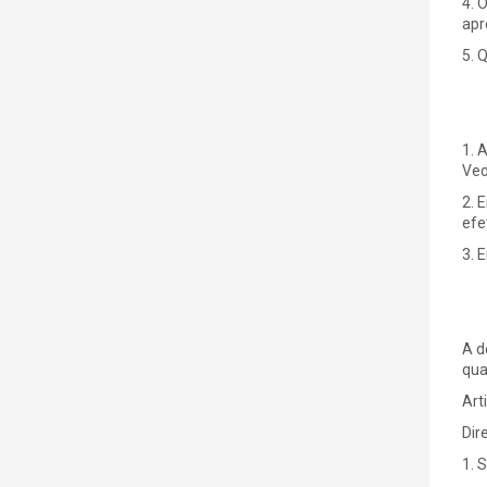
4. 
apr
5. 
1. 
Ved
2. 
efe
3. 
A d
qua
Art
Dir
1. 