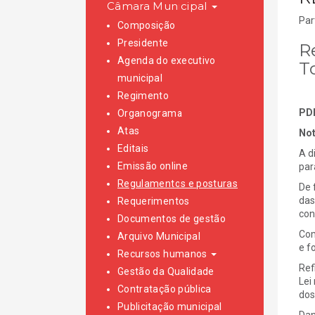
Câmara Municipal
Par
Composição
Presidente
R
Agenda do executivo
T
municipal
Regimento
PD
Organograma
Atas
Not
Editais
A d
Emissão online
par
Regulamentos e posturas
De 
das
Requerimentos
con
Documentos de gestão
Com
Arquivo Municipal
e f
Recursos humanos
Ref
Gestão da Qualidade
Lei
Contratação pública
dos
Publicitação municipal