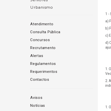
Urbanismo
1 -
a) 
Atendimento
b) 
Consulta Pública
c) 
Concursos
d) 
aju
Recrutamento
Alertas
Regulamentos
1. 
Requerimentos
Ved
Contactos
2. 
ind
Avisos
Notícias
1. 