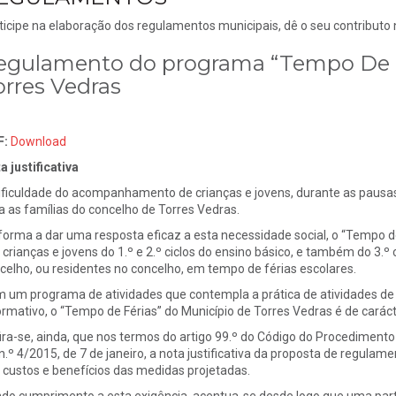
ticipe na elaboração dos regulamentos municipais, dê o seu contributo
egulamento do programa “Tempo De F
orres Vedras
F:
Download
a justificativa
ificuldade do acompanhamento de crianças e jovens, durante as pausas
a as famílias do concelho de Torres Vedras.
forma a dar uma resposta eficaz a esta necessidade social, o “Tempo d
 crianças e jovens do 1.º e 2.º ciclos do ensino básico, e também do 3.º 
celho, ou residentes no concelho, em tempo de férias escolares.
 um programa de atividades que contempla a prática de atividades de ca
ormativo, o “Tempo de Férias” do Município de Torres Vedras é de caráct
ira-se, ainda, que nos termos do artigo 99.º do Código do Procedimento
 n.º 4/2015, de 7 de janeiro, a nota justificativa da proposta de reg
 custos e benefícios das medidas projetadas.