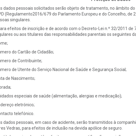
Os dados pessoais solicitados serão objeto de tratamento, no âmbito d
D (Regulamento2016/679 do Parlamento Europeu e do Concelho, de 27 de
soas singulares.
Para efeitos de inscrição e de acordo com o Decreto-Lei n.º 32/2011 de 7
gulares ou aos titulares das responsabilidades parentais os seguintes d
ome;
úmero do Cartão de Cidadão;
úmero de Contribuinte;
úmero de Utente do Serviço Nacional de Saúde e Segurança Social;
ata de Nascimento;
orada;
uidados especiais de saúde (alimentação, alergias e medicação);
ndereço eletrónico;
ontacto telefónico.
Os dados pessoais, em caso de acidente, serão transmitidos à companh
res Vedras, para efeitos de inclusão na devida apólice de seguro.