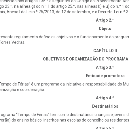
abelecido nos artigos 135.º e seguintes do Código do Procedimento Admini
igo 23.º, na alínea g) do n.º 1 do artigo 25.º, nas alíneas k) e u) do n.º 
ais, Anexo I da Lei n.º 75/2013, de 12 de setembro, e o Decreto-Lei n.º 
Artigo 2.º
Objeto
resente regulamento define os objetivos e o funcionamento do program
Torres Vedras.
CAPÍTULO II
OBJETIVOS E ORGANIZAÇÃO DO PROGRAMA 
Artigo 3.º
Entidade promotora
Tempo de Férias” é um programa da iniciativa e responsabilidade do Mu
anização e coordenação.
Artigo 4.º
Destinatários
rograma “Tempo de Férias” tem como destinatários crianças e jovens do 1
verão) do ensino básico, inscritos nas escolas do concelho ou residente
Artigo 5.º