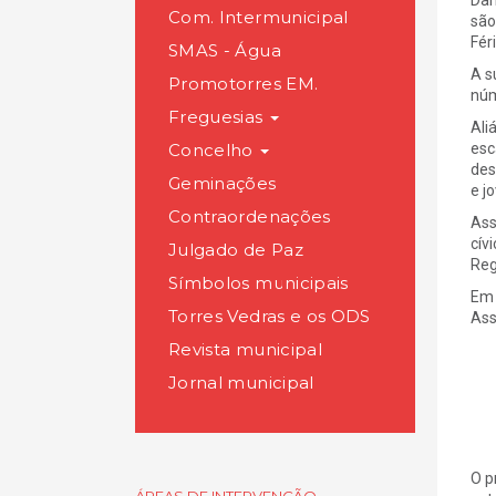
Dan
Com. Intermunicipal
são
Fér
SMAS - Água
A s
Promotorres EM.
núm
Freguesias
Ali
Concelho
esc
des
Geminações
e j
Contraordenações
Ass
cív
Julgado de Paz
Reg
Símbolos municipais
Em 
Torres Vedras e os ODS
Ass
Revista municipal
Jornal municipal
O p