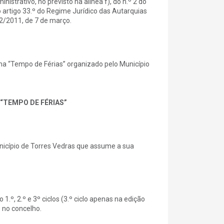
strativo, no previsto na alínea f), do n.º 2 do
1 do artigo 33.º do Regime Jurídico das Autarquias
32/2011, de 7 de março.
a “Tempo de Férias” organizado pelo Município
“TEMPO DE FÉRIAS”
nicípio de Torres Vedras que assume a sua
.º, 2.º e 3º ciclos (3.º ciclo apenas na edição
s no concelho.