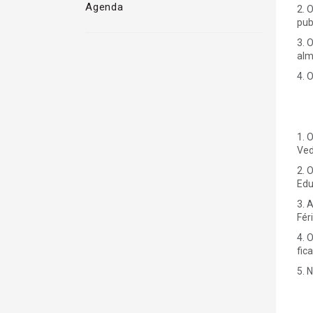
Agenda
2. 
pub
3. 
alm
4. 
1. 
Ved
2. 
Edu
3. 
Fér
4. 
fic
5. 