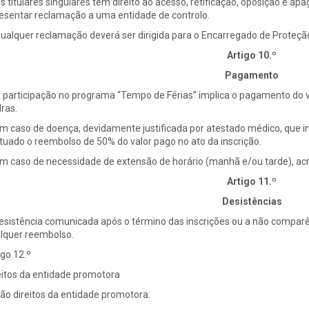
Os titulares singulares têm direito ao acesso, retificação, oposição e
esentar reclamação a uma entidade de controlo.
Qualquer reclamação deverá ser dirigida para o Encarregado de Proteçã
Artigo 10.º
Pagamento
A participação no programa “Tempo de Férias” implica o pagamento do v
ras.
Em caso de doença, devidamente justificada por atestado médico, que im
tuado o reembolso de 50% do valor pago no ato da inscrição.
Em caso de necessidade de extensão de horário (manhã e/ou tarde), a
Artigo 11.º
Desistências
esistência comunicada após o término das inscrições ou a não comparên
lquer reembolso.
igo 12.º
eitos da entidade promotora
São direitos da entidade promotora: