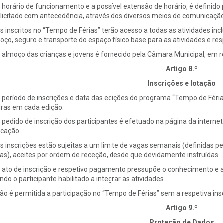
O horário de funcionamento e a possível extensão de horário, é definido
licitado com antecedência, através dos diversos meios de comunicação i
Os inscritos no “Tempo de Férias” terão acesso a todas as atividades in
oço, seguro e transporte do espaço físico base para as atividades e res
O almoço das crianças e jovens é fornecido pela Câmara Municipal, em re
Artigo 8.º
Inscrições e lotação
O período de inscrições e data das edições do programa “Tempo de Féria
ras em cada edição.
O pedido de inscrição dos participantes é efetuado na página da interne
cação.
As inscrições estão sujeitas a um limite de vagas semanais (definidas 
ias), aceites por ordem de receção, desde que devidamente instruídas.
O ato de inscrição e respetivo pagamento pressupõe o conhecimento e 
ando o participante habilitado a integrar as atividades.
Não é permitida a participação no “Tempo de Férias” sem a respetiva in
Artigo 9.º
Proteção de Dados