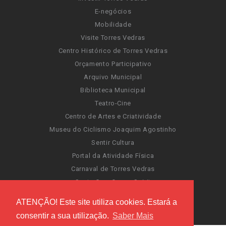
E-negócios
Mobilidade
Visite Torres Vedras
Centro Histórico de Torres Vedras
Orçamento Participativo
Arquivo Municipal
Biblioteca Municipal
Teatro-Cine
Centro de Artes e Criatividade
Museu do Ciclismo Joaquim Agostinho
Sentir Cultura
Portal da Atividade Física
Carnaval de Torres Vedras
Santa Cruz Ocean Spirit
Novas Invasões
ATENÇÃO! Este site utiliza cookies. Estará a
Festas de Torres Vedras
consentir a sua utilização.
Saber Mais