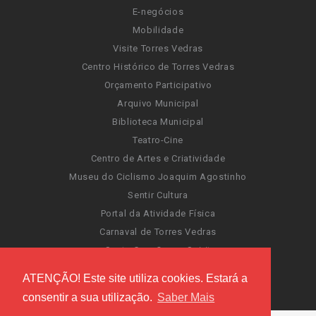
E-negócios
Mobilidade
Visite Torres Vedras
Centro Histórico de Torres Vedras
Orçamento Participativo
Arquivo Municipal
Biblioteca Municipal
Teatro-Cine
Centro de Artes e Criatividade
Museu do Ciclismo Joaquim Agostinho
Sentir Cultura
Portal da Atividade Física
Carnaval de Torres Vedras
Santa Cruz Ocean Spirit
Novas Invasões
ATENÇÃO! Este site utiliza cookies. Estará a
Festas de Torres Vedras
consentir a sua utilização.
Saber Mais