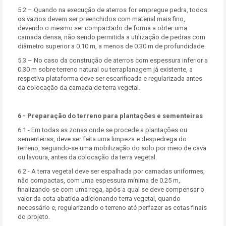
5.2 – Quando na execução de aterros for empregue pedra, todos
os vazios devem ser preenchidos com material mais fino,
devendo o mesmo ser compactado de forma a obter uma
camada densa, não sendo permitida a utilização de pedras com
diâmetro superior a 0.10 m, a menos de 0.30 m de profundidade.
5.3 – No caso da construção de aterros com espessura inferior a
0.30 m sobre terreno natural ou terraplanagem já existente, a
respetiva plataforma deve ser escarificada e regularizada antes
da colocação da camada de terra vegetal.
6 - Preparação do terreno para plantações e sementeiras
6.1 - Em todas as zonas onde se procede a plantações ou
sementeiras, deve ser feita uma limpeza e despedrega do
terreno, seguindo-se uma mobilização do solo por meio de cava
ou lavoura, antes da colocação da terra vegetal.
6.2 - A terra vegetal deve ser espalhada por camadas uniformes,
não compactas, com uma espessura mínima de 0.25 m,
finalizando-se com uma rega, após a qual se deve compensar o
valor da cota abatida adicionando terra vegetal, quando
necessário e, regularizando o terreno até perfazer as cotas finais
do projeto.