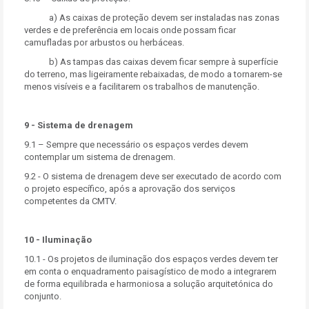
a) As caixas de proteção devem ser instaladas nas zonas
verdes e de preferência em locais onde possam ficar
camufladas por arbustos ou herbáceas.
b) As tampas das caixas devem ficar sempre à superfície
do terreno, mas ligeiramente rebaixadas, de modo a tornarem-se
menos visíveis e a facilitarem os trabalhos de manutenção.
9 - Sistema de drenagem
9.1 – Sempre que necessário os espaços verdes devem
contemplar um sistema de drenagem.
9.2 - O sistema de drenagem deve ser executado de acordo com
o projeto específico, após a aprovação dos serviços
competentes da CMTV.
10 - Iluminação
10.1 - Os projetos de iluminação dos espaços verdes devem ter
em conta o enquadramento paisagístico de modo a integrarem
de forma equilibrada e harmoniosa a solução arquitetónica do
conjunto.