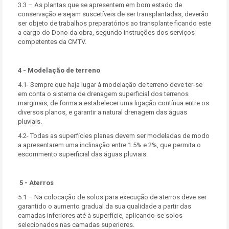
3.3 – As plantas que se apresentem em bom estado de
conservação e sejam suscetíveis de ser transplantadas, deverão
ser objeto de trabalhos preparatórios ao transplante ficando este
a cargo do Dono da obra, segundo instruções dos serviços
competentes da CMTV.
4 - Modelação de terreno
4.1- Sempre que haja lugar à modelação de terreno deve ter-se
em conta o sistema de drenagem superficial dos terrenos
marginais, de forma a estabelecer uma ligação contínua entre os
diversos planos, e garantir a natural drenagem das águas
pluviais.
4.2- Todas as superfícies planas devem ser modeladas de modo
a apresentarem uma inclinação entre 1.5% e 2%, que permita o
escorrimento superficial das águas pluviais.
5 - Aterros
5.1 – Na colocação de solos para execução de aterros deve ser
garantido o aumento gradual da sua qualidade a partir das
camadas inferiores até à superfície, aplicando-se solos
selecionados nas camadas superiores.