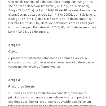
9º e 66º da Constituição da República Portuguesa, Artigo 1º e
15º da Lei de Bases do Ambiente (Lei 11/97, de 07 de abril),
Artigo 53.º, nº 2, a) da Lei nº 169/ 99, de 18 de setembro, com as
alterações introduzidas pela Lei n.º 5-A/ 20002, de 11 de janeiro,
o Artigo 16.º, n.º 1, a) da Lei n.º 159/99 de 14 de setembro, o
Decreto-Lei n.º 433/ 82, de 27 de dezembro, com as alterações
introduzidas pelo Decreto-Lei n.º 244/ 95, de 14 de setembro e a
Lei n.º 42/ 98, de 6 de agosto.
Artigo 2º
Objeto
O presente regulamento estabelece as normas a aplicar à
utilização, construção, recuperação e manutenção de espaços
verdes no Município de Torres Vedras.
Artigo 3º
Princípios Gerais
1 – Todas as árvores existentes no concelho, deverão por
princípio ser consideradas como elementos de importância
ecológica e ambiental, e a preservar, devendo para tal serem
tomadas as necessárias diligências e medidas que acautelem a