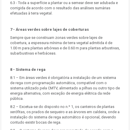
6.3 - Toda a superfície a plantar ou a semear deve ser adubada e
corrigida de acordo com o resultado das análises sumárias
efetuadas à terra vegetal.
7 - Áreas verdes sobre lajes de coberturas
Sempre que se construam zonas verdes sobre lajes de
cobertura, a espessura mínima de terra vegetal admitida é de
1.00 m para plantas arbóreas e de 0.60 m para plantas arbustivas,
subarbustivas e herbáceas.
8 - Sistema de rega
8.1 – Em áreas verdes é obrigatória a instalação de um sistema
de rega com programação automática, compatível com o
sistema utilizado pela CMTV, alimentado a pilhas ou outro tipo de
energia alternativa, com exceção de energia elétrica da rede
pública.
8.2 – Excetua-se do disposto no n.º 1, os canteiros de plantas
xerófitas, os prados de sequeiro e as árvores em caldeira, onde a
instalação do sistema de rega automático é opcional, devendo
contudo existir bocas de rega.