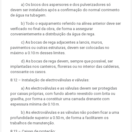
a) Os bicos dos aspersores e dos pulverizadores só
devem ser instalados após a confirmação do normal corrimento
de água na tubagem.
b) Todo o equipamento referido na alínea anterior deve ser
verificado no final da obra, de forma a assegurar
convenientemente a distribuição da água de rega.
c) As bocas de rega adjacentes a lancis, muros,
pavimentos ou outras estruturas, devem ser colocadas no
máximo a 0.10 m desses limites.
d) As bocas de rega devem, sempre que possível, ser
implantadas nos canteiros, floreiras ou no interior das caldeiras,
consoante os casos.
8.12 – Instalação de electroválvulas e válvulas:
a) As electroválvulas e as válvulas devem ser protegidas
por caixas próprias, com fundo aberto revestido com brita ou
gravilha, por forma a constituir uma camada drenante com
espessura mínima de 0.10 m.
b) As electroválvulas e as válvulas não podem ficar a uma
profundidade superior a 0.50 m, de forma a facilitarem os
trabalhos de manutenção.
8.13 – Caixas de proteção: