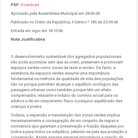
PDF:
Download
Aprovado pela Assembleia Municipal em 28.06.06
Publicado no Diário da República, II Série n.º 185 de 25.09.06
Entrada em vigor em 18.10.06
Nota Justificativa
O desenvolvimento sustentável dos agregados populacionais
não pode acontecer sem que se criem, preservem e promovam
espaços verdes como zonas de lazer e recreio. De facto, a
existência de espaços verdes assume uma importância
fundamental na melhoria da qualidade de vida das populações
não só porque permitem alcançar o equilíbrio ecológico das
paisagens urbanas como também porque têm um efeito
compensador, relaxante e indutor do convívio social para os
adultos e de um crescimento físico e psíquico equilibrado das
crianças e jovens.
Todavia, a expansão e manutenção das zonas verdes implica
necessariamente a consagração de um conjunto de regras e
normativos que garantam a preservação e fruição daquelas por
todos e para todos os cidadãos, zelando-se pela sua proteção e
conservação. Assim assume especial importância a criação de