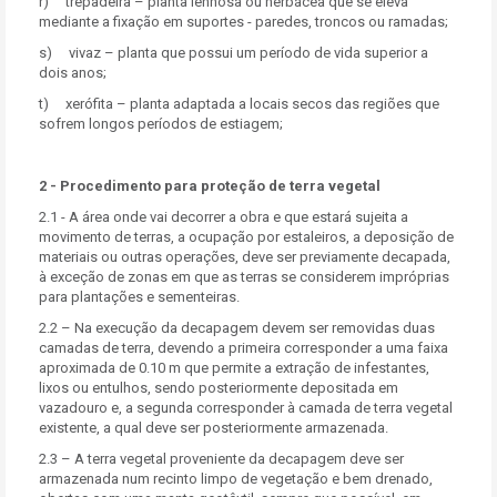
r) trepadeira – planta lenhosa ou herbácea que se eleva
mediante a fixação em suportes - paredes, troncos ou ramadas;
s) vivaz – planta que possui um período de vida superior a
dois anos;
t) xerófita – planta adaptada a locais secos das regiões que
sofrem longos períodos de estiagem;
2 - Procedimento para proteção de terra vegetal
2.1 - A área onde vai decorrer a obra e que estará sujeita a
movimento de terras, a ocupação por estaleiros, a deposição de
materiais ou outras operações, deve ser previamente decapada,
à exceção de zonas em que as terras se considerem impróprias
para plantações e sementeiras.
2.2 – Na execução da decapagem devem ser removidas duas
camadas de terra, devendo a primeira corresponder a uma faixa
aproximada de 0.10 m que permite a extração de infestantes,
lixos ou entulhos, sendo posteriormente depositada em
vazadouro e, a segunda corresponder à camada de terra vegetal
existente, a qual deve ser posteriormente armazenada.
2.3 – A terra vegetal proveniente da decapagem deve ser
armazenada num recinto limpo de vegetação e bem drenado,