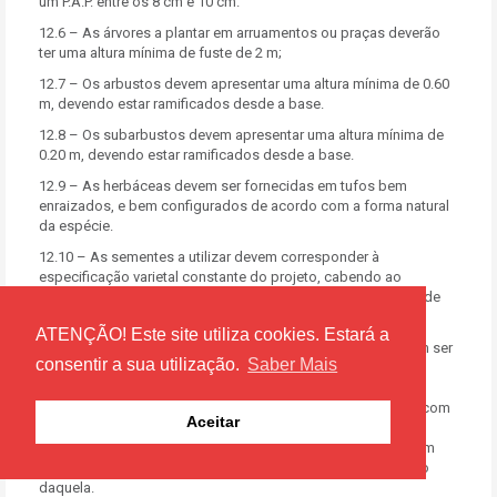
um P.A.P. entre os 8 cm e 10 cm.
12.6 – As árvores a plantar em arruamentos ou praças deverão
ter uma altura mínima de fuste de 2 m;
12.7 – Os arbustos devem apresentar uma altura mínima de 0.60
m, devendo estar ramificados desde a base.
12.8 – Os subarbustos devem apresentar uma altura mínima de
0.20 m, devendo estar ramificados desde a base.
12.9 – As herbáceas devem ser fornecidas em tufos bem
enraizados, e bem configurados de acordo com a forma natural
da espécie.
12.10 – As sementes a utilizar devem corresponder à
especificação varietal constante do projeto, cabendo ao
promotor assegurar as condições de pureza e germinibilidade
das mesmas.
ATENÇÃO! Este site utiliza cookies. Estará a
12.11 – Os tutores a empregar nas árvores e arbustos devem ser
consentir a sua utilização.
Saber Mais
provenientes de plantas sãs, direitos, descascados, secos,
limpos de nós, com grossura e resistência proporcionais às
plantas a que se destinam, e com amarrações em borracha com
Aceitar
resistência e elasticidades suficientes para não provocarem
lesões nos troncos ou caules, devendo ser cravados a 0,50 m
abaixo do fundo da cova de plantação, antes do enchimento
daquela.