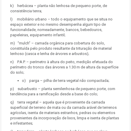
k) herbácea – planta não lenhosa de pequeno porte, de
consistência tenra;
l) mobiliário urbano – todo o equipamento que se situa no
espaço exterior e no mesmo desempenha algum tipo de
funcionalidade, nomeadamente, bancos, bebedouros,
papeleiras, equipamento infantil;
m) “mulch” – camada orgânica para cobertura do solo,
constituída pelo produto resultante da trituração de material
lenhoso (casca e lenha de árvores e arbustos);
n) P.A.P. – perímetro à altura do peito, medição efetuada do
perímetro do tronco das árvores a 1.30 m de altura da superfície
do solo;
o) parga – pilha de terra vegetal não compactada;
p) subarbusto – planta semilenhosa de pequeno porte, com
tendência para a ramificação desde a base do colo;
q) terra vegetal – aquela que é proveniente da camada
superficial de terreno de mata ou da camada arável de terrenos
agrícolas, isenta de materiais estranhos, pedras ou elementos
provenientes da incorporação de lixos, limpa e isenta de plantas
e infestantes;