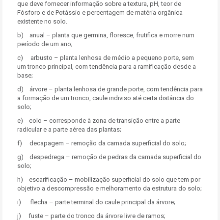
que deve fornecer informação sobre a textura, pH, teor de
Fósforo e de Potássio e percentagem de matéria orgânica
existente no solo.
b) anual – planta que germina, floresce, frutifica e morre num
período de um ano;
c) arbusto – planta lenhosa de médio a pequeno porte, sem
um tronco principal, com tendência para a ramificação desde a
base;
d) árvore – planta lenhosa de grande porte, com tendência para
a formação de um tronco, caule indiviso até certa distância do
solo;
e) colo – corresponde à zona de transição entre a parte
radicular e a parte aérea das plantas;
f) decapagem – remoção da camada superficial do solo;
g) despedrega – remoção de pedras da camada superficial do
solo;
h) escarificação – mobilização superficial do solo que tem por
objetivo a descompressão e melhoramento da estrutura do solo;
i) flecha – parte terminal do caule principal da árvore;
j) fuste – parte do tronco da árvore livre de ramos;