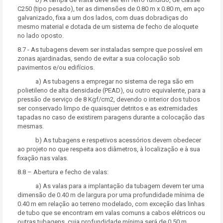
C250 (tipo pesado), ter as dimensões de 0.80 m x 0.80 m, em aço
galvanizado, fixa a um dos lados, com duas dobradiças do
mesmo material e dotada de um sistema de fecho de aloquete
no lado oposto.
8.7 - As tubagens devem ser instaladas sempre que possível em
zonas ajardinadas, sendo de evitar a sua colocação sob
pavimentos e/ou edifícios.
a) As tubagens a empregar no sistema de rega são em
polietileno de alta densidade (PEAD), ou outro equivalente, para a
pressão de serviço de 8 Kgf/cm2, devendo o interior dos tubos
ser conservado limpo de quaisquer detritos e as extremidades
tapadas no caso de existirem paragens durante a colocação das
mesmas.
b) As tubagens e respetivos acessórios devem obedecer
ao projeto no que respeita aos diâmetros, à localização e à sua
fixação nas valas.
8.8 – Abertura e fecho de valas:
a) As valas para a implantação da tubagem devem ter uma
dimensão de 0.40 m de largura por uma profundidade mínima de
0.40 m em relação ao terreno modelado, com exceção das linhas
de tubo que se encontram em valas comuns a cabos elétricos ou
outras tubagens, cuja profundidade mínima será de 0.50 m.