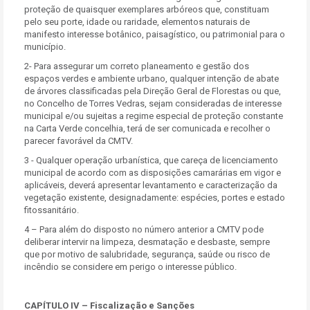
proteção de quaisquer exemplares arbóreos que, constituam
pelo seu porte, idade ou raridade, elementos naturais de
manifesto interesse botânico, paisagístico, ou patrimonial para o
município.
2- Para assegurar um correto planeamento e gestão dos
espaços verdes e ambiente urbano, qualquer intenção de abate
de árvores classificadas pela Direção Geral de Florestas ou que,
no Concelho de Torres Vedras, sejam consideradas de interesse
municipal e/ou sujeitas a regime especial de proteção constante
na Carta Verde concelhia, terá de ser comunicada e recolher o
parecer favorável da CMTV.
3 - Qualquer operação urbanística, que careça de licenciamento
municipal de acordo com as disposições camarárias em vigor e
aplicáveis, deverá apresentar levantamento e caracterização da
vegetação existente, designadamente: espécies, portes e estado
fitossanitário.
4 – Para além do disposto no número anterior a CMTV pode
deliberar intervir na limpeza, desmatação e desbaste, sempre
que por motivo de salubridade, segurança, saúde ou risco de
incêndio se considere em perigo o interesse público.
CAPÍTULO IV – Fiscalização e Sanções