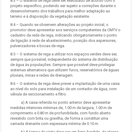
8.3 – O sistema de rega deve ser executado de acordo com o
projeto específico, podendo ser sujeito a correções durante o
desenvolvimento dos trabalhos para melhor adaptação ao
terreno e à disposição da vegetação existente.
8.4 – Quando se observem alterações ao projeto inicial, o
promotor deve apresentar aos serviços competentes da CMTV o
cadastro da rede de rega, indicando obrigatoriamente o ponto
de ligação à rede de abastecimento, posição dos aspersores,
pulverizadores e bocas de rega.
8.5 – O sistema de rega a utilizar nos espaços verdes deve ser,
sempre que possível, independente do sistema de distribuição
de água às populações. Sempre que possível deve privilegiar
sistemas alternativos que utilizem furos, reservatórios de águas
pluviais, minas e redes de drenagem.
8.6 – O sistema de rega deve prever a implantação de uma caixa
ao nível do solo para instalação de um contador de água, com
válvula de seccionamento e filtro.
a) A caixa referida no ponto anterior deve apresentar
medidas interiores mínimas de, 1.00 m de largura, 1.00 m de
comprimento e 0.80 m de profundidade, com fundo aberto
revestido com brita ou gravilha, de forma a constituir uma
camada drenante com espessura mínima de 0.10 m.
b) A tampa de visita deve ser em ferro fundido, de classe