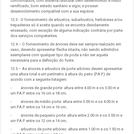
conformados, com sistema radicular bem desenvolvido e muito
ramificado, bom estado sanitário e vigor, e possuir
desenvolvimento compatível com a sua espécie.
12.3 - O fornecimento de arbustos, subarbustos, herbáceas e/ou
trepadeiras só é aceite quando se encontra devidamente
envasado, com exceção de alguma indicação contrária por parte
dos serviços competentes.
12.4 – O fornecimento de árvores deve ser sempre realizado em
vaso, devendo apresentar flecha intacta, não sendo admitidos
exemplares com qualquer tipo de poda a não ser aquela
necessária para a definição do fuste.
12.5 – As árvores e arbustos de porte arbóreo devem apresentar
uma altura total e um perímetro à altura do peito (P.A.P.) de
acordo com a seguinte listagem:
- árvores de grande porte: altura entre 4.00 m e os 5.00 m e
um P.A.P. entre os 16 cm e 18 cm;
- árvores de médio porte: altura entre 3.00 m e os 4.00 m e
um P.A.P. entre os 14 cm e 16 cm;
- árvores de pequeno porte: altura entre 2.00 m e os 3.00 m e
um P.A.P. entre os 12 cm e 14 cm;
- arbustos de porte arbóreo: altura entre 1.00 m e os 1.50 m e