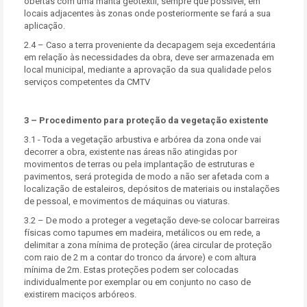
obertas com uma manta geotêxtil, sempre que possível, em
locais adjacentes às zonas onde posteriormente se fará a sua
aplicação.
2.4 – Caso a terra proveniente da decapagem seja excedentária
em relação às necessidades da obra, deve ser armazenada em
local municipal, mediante a aprovação da sua qualidade pelos
serviços competentes da CMTV
3 – Procedimento para proteção da vegetação existente
3.1 - Toda a vegetação arbustiva e arbórea da zona onde vai
decorrer a obra, existente nas áreas não atingidas por
movimentos de terras ou pela implantação de estruturas e
pavimentos, será protegida de modo a não ser afetada com a
localização de estaleiros, depósitos de materiais ou instalações
de pessoal, e movimentos de máquinas ou viaturas.
3.2 – De modo a proteger a vegetação deve-se colocar barreiras
físicas como tapumes em madeira, metálicos ou em rede, a
delimitar a zona mínima de proteção (área circular de proteção
com raio de 2 m a contar do tronco da árvore) e com altura
mínima de 2m. Estas proteções podem ser colocadas
individualmente por exemplar ou em conjunto no caso de
existirem maciços arbóreos.