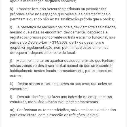
apoio à manutenção daqueles espaços;
h) Transitar fora dos percursos pedonais ou passadeiras
próprias, salvo nos espaços que pelas suas características o
permitam e quando não exista sinalização própria que a proíba;
i) A presença de animais nos locais devidamente assinalados,
mesmo que estes se encontrem devidamente licenciados e
registados, presos por corrente ou trela e açaimo funcional, nos
termos do Decreto-Lei nº 314/2003, de 17 de dezembro e
respetiva regulamentação, nem permitir que estes urinem ou
defequem independentemente do local;
j) Matar, ferir, furtar ou apanhar quaisquer animais que tenham
nestas zonas verdes o seu habitat natural ou que se encontrem
habitualmente nestes locais, nomeadamente, patos, cisnes ou
outros;
k) Retirar ninhos e mexer nas aves ou nos ovos que neles se
encontrem;
l) Destruir, danificar ou fazer uso indevido de equipamentos,
estruturas, mobiliário urbano e/ou peças ornamentais;
m) Confecionar ou tomar refeições, salvo em locais destinados
para esse efeito, com a exceção de refeições ligeiras;