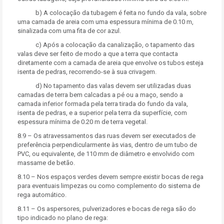
b) A colocação da tubagem é feita no fundo da vala, sobre
uma camada de areia com uma espessura mínima de 0.10 m,
sinalizada com uma fita de cor azul.
c) Após a colocação da canalização, o tapamento das
valas deve ser feito de modo a que a terra que contacta
diretamente com a camada de areia que envolve os tubos esteja
isenta de pedras, recorrendo-se à sua crivagem.
d) No tapamento das valas devem ser utilizadas duas
camadas de terra bem calcadas a pé ou a maço, sendo a
camada inferior formada pela terra tirada do fundo da vala,
isenta de pedras, e a superior pela terra da superfície, com
espessura mínima de 0.20 m de terra vegetal.
8.9 – Os atravessamentos das ruas devem ser executados de
preferência perpendicularmente às vias, dentro de um tubo de
PVC, ou equivalente, de 110 mm de diâmetro e envolvido com
massame de betão.
8.10 – Nos espaços verdes devem sempre existir bocas de rega
para eventuais limpezas ou como complemento do sistema de
rega automático.
8.11 – Os aspersores, pulverizadores e bocas de rega são do
tipo indicado no plano de rega: