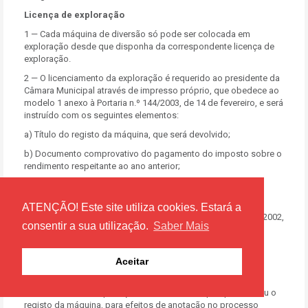
Licença de exploração
1 — Cada máquina de diversão só pode ser colocada em
exploração desde que disponha da correspondente licença de
exploração.
2 — O licenciamento da exploração é requerido ao presidente da
Câmara Municipal através de impresso próprio, que obedece ao
modelo 1 anexo à Portaria n.º 144/2003, de 14 de fevereiro, e será
instruído com os seguintes elementos:
a) Título do registo da máquina, que será devolvido;
b) Documento comprovativo do pagamento do imposto sobre o
rendimento respeitante ao ano anterior;
c) Documento comprovativo do pagamento dos encargos
devidos a instituições de segurança social;
ATENÇÃO! Este site utiliza cookies. Estará a
d) Licença de utilização, nos termos do Decreto-Lei nº 309/ 2002,
consentir a sua utilização.
Saber Mais
de 16 de dezembro, quando devida.
3 — A licença de exploração obedece ao modelo 2 anexo à
Portaria nº 144/2003, de 14 de fevereiro.
Aceitar
4 — O presidente da Câmara Municipal comunicará o
licenciamento da exploração à Câmara Municipal que efetuou o
registo da máquina, para efeitos de anotação no processo