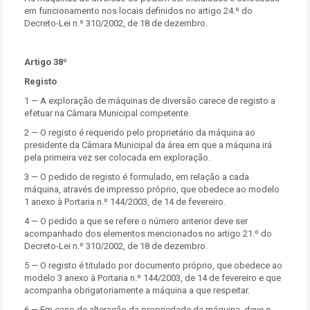
em funcionamento nos locais definidos no artigo 24.º do
Decreto-Lei n.º 310/2002, de 18 de dezembro.
Artigo 38º
Registo
1 — A exploração de máquinas de diversão carece de registo a
efetuar na Câmara Municipal competente.
2 — O registo é requerido pelo proprietário da máquina ao
presidente da Câmara Municipal da área em que a máquina irá
pela primeira vez ser colocada em exploração.
3 — O pedido de registo é formulado, em relação a cada
máquina, através de impresso próprio, que obedece ao modelo
1 anexo à Portaria n.º 144/2003, de 14 de fevereiro.
4 — O pedido a que se refere o número anterior deve ser
acompanhado dos elementos mencionados no artigo 21.º do
Decreto-Lei n.º 310/2002, de 18 de dezembro.
5 — O registo é titulado por documento próprio, que obedece ao
modelo 3 anexo à Portaria n.º 144/2003, de 14 de fevereiro e que
acompanha obrigatoriamente a máquina a que respeitar.
6 — Em caso de alteração da propriedade da máquina, deve o