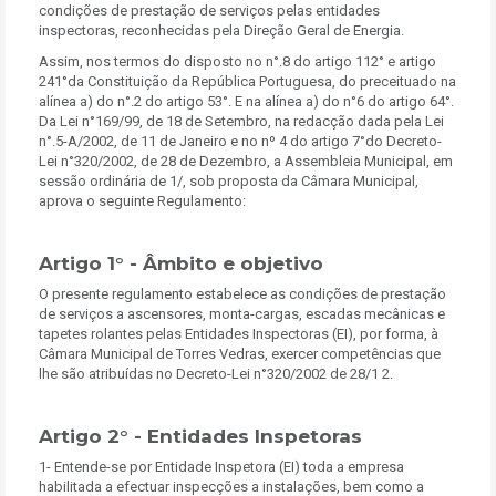
condições de prestação de serviços pelas entidades
inspectoras, reconhecidas pela Direção Geral de Energia.
Assim, nos termos do disposto no n°.8 do artigo 112° e artigo
241°da Constituição da República Portuguesa, do preceituado na
alínea a) do n°.2 do artigo 53°. E na alínea a) do n°6 do artigo 64°.
Da Lei n°169/99, de 18 de Setembro, na redacção dada pela Lei
n°.5-A/2002, de 11 de Janeiro e no nº 4 do artigo 7°do Decreto-
Lei n°320/2002, de 28 de Dezembro, a Assembleia Municipal, em
sessão ordinária de 1/, sob proposta da Câmara Municipal,
aprova o seguinte Regulamento:
Artigo 1° - Âmbito e objetivo
O presente regulamento estabelece as condições de prestação
de serviços a ascensores, monta-cargas, escadas mecânicas e
tapetes rolantes pelas Entidades Inspectoras (EI), por forma, à
Câmara Municipal de Torres Vedras, exercer competências que
lhe são atribuídas no Decreto-Lei n°320/2002 de 28/1 2.
Artigo 2° - Entidades Inspetoras
1- Entende-se por Entidade Inspetora (EI) toda a empresa
habilitada a efectuar inspecções a instalações, bem como a