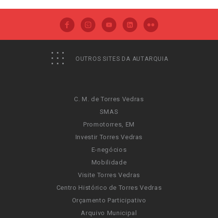
OUTROS SITES DA AUTARQUIA
C. M. de Torres Vedras
SMAS
Promotorres, EM
Investir Torres Vedras
E-negócios
Mobilidade
Visite Torres Vedras
Centro Histórico de Torres Vedras
Orçamento Participativo
Arquivo Municipal