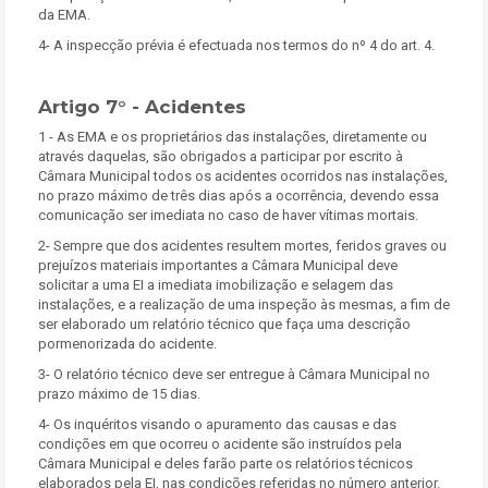
da EMA.
4- A inspecção prévia é efectuada nos termos do nº 4 do art. 4.
Artigo 7° - Acidentes
1 - As EMA e os proprietários das instalações, diretamente ou
através daquelas, são obrigados a participar por escrito à
Câmara Municipal todos os acidentes ocorridos nas instalações,
no prazo máximo de três dias após a ocorrência, devendo essa
comunicação ser imediata no caso de haver vítimas mortais.
2- Sempre que dos acidentes resultem mortes, feridos graves ou
prejuízos materiais importantes a Câmara Municipal deve
solicitar a uma EI a imediata imobilização e selagem das
instalações, e a realização de uma inspeção às mesmas, a fim de
ser elaborado um relatório técnico que faça uma descrição
pormenorizada do acidente.
3- O relatório técnico deve ser entregue à Câmara Municipal no
prazo máximo de 15 dias.
4- Os inquéritos visando o apuramento das causas e das
condições em que ocorreu o acidente são instruídos pela
Câmara Municipal e deles farão parte os relatórios técnicos
elaborados pela EI, nas condições referidas no número anterior.