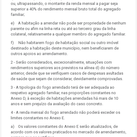
ou, ultrapassando, o montante da renda mensal a pagar seja
superior a 40% do rendimento mensal bruto total do agregado
familiar;
e) A habitação a arrendar não pode ser propriedade de nenhum
parente ou afim na linha reta ou até ao terceiro grau da linha
colateral, relativamente a qualquer membro do agregado familiar.
f) Não habitarem fogo de habitação social ou outro imóvel
destinado a habitação deste município, nem beneficiarem de
outros apoios ao arrendamento.
2 - Serão considerados, excecionalmente, situações com
rendimentos superiores aos previstos na alínea d) do número
anterior, desde que se verifiquem casos de despesas avultadas
de saúde que sejam de considerar, devidamente comprovadas.
3 - A tipologia do fogo arrendado terá de ser adequada ao
respetivo agregado familiar, nas proporções constantes no
Anexo D, à exceção de habitações arrendadas há mais de 10
anos e sem prejuízo da avaliação do caso concreto.
4 - A renda mensal do fogo arrendado não poderá exceder os
limites constantes no Anexo E.
a) Os valores constantes do Anexo E serão atualizados, de
acordo com os valores praticados no mercado de arrendamento,