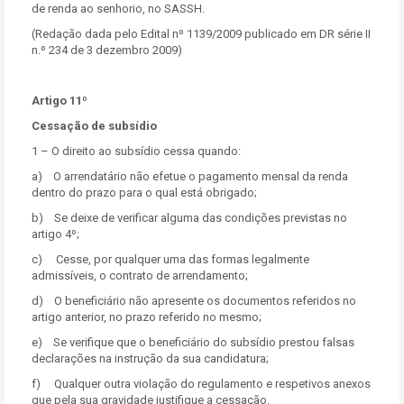
de renda ao senhorio, no SASSH.
(Redação dada pelo Edital nº 1139/2009 publicado em DR série II
n.º 234 de 3 dezembro 2009)
Artigo 11º
Cessação de subsídio
1 – O direito ao subsídio cessa quando:
a) O arrendatário não efetue o pagamento mensal da renda
dentro do prazo para o qual está obrigado;
b) Se deixe de verificar alguma das condições previstas no
artigo 4º;
c) Cesse, por qualquer uma das formas legalmente
admissíveis, o contrato de arrendamento;
d) O beneficiário não apresente os documentos referidos no
artigo anterior, no prazo referido no mesmo;
e) Se verifique que o beneficiário do subsídio prestou falsas
declarações na instrução da sua candidatura;
f) Qualquer outra violação do regulamento e respetivos anexos
que pela sua gravidade justifique a cessação.