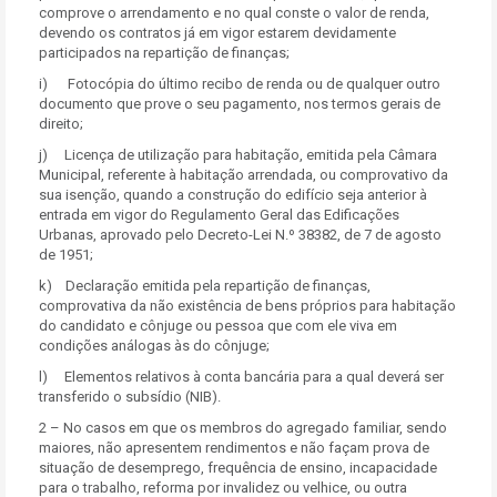
comprove o arrendamento e no qual conste o valor de renda,
devendo os contratos já em vigor estarem devidamente
participados na repartição de finanças;
i) Fotocópia do último recibo de renda ou de qualquer outro
documento que prove o seu pagamento, nos termos gerais de
direito;
j) Licença de utilização para habitação, emitida pela Câmara
Municipal, referente à habitação arrendada, ou comprovativo da
sua isenção, quando a construção do edifício seja anterior à
entrada em vigor do Regulamento Geral das Edificações
Urbanas, aprovado pelo Decreto-Lei N.º 38382, de 7 de agosto
de 1951;
k) Declaração emitida pela repartição de finanças,
comprovativa da não existência de bens próprios para habitação
do candidato e cônjuge ou pessoa que com ele viva em
condições análogas às do cônjuge;
l) Elementos relativos à conta bancária para a qual deverá ser
transferido o subsídio (NIB).
2 – No casos em que os membros do agregado familiar, sendo
maiores, não apresentem rendimentos e não façam prova de
situação de desemprego, frequência de ensino, incapacidade
para o trabalho, reforma por invalidez ou velhice, ou outra