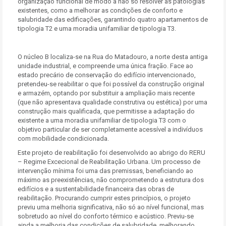
organização funcional de modo a não só resolver as patologias
existentes, como a melhorar as condições de conforto e
salubridade das edificações, garantindo quatro apartamentos de
tipologia T2 e uma moradia unifamiliar de tipologia T3.
O núcleo B localiza-se na Rua do Matadouro, a norte desta antiga
unidade industrial, e compreende uma única fração. Face ao
estado precário de conservação do edifício intervencionado,
pretendeu-se reabilitar o que foi possível da construção original
e armazém, optando por substituir a ampliação mais recente
(que não apresentava qualidade construtiva ou estética) por uma
construção mais qualificada, que permitisse a adaptação do
existente a uma moradia unifamiliar de tipologia T3 com o
objetivo particular de ser completamente acessível a indivíduos
com mobilidade condicionada.
Este projeto de reabilitação foi desenvolvido ao abrigo do RERU
– Regime Excecional de Reabilitação Urbana. Um processo de
intervenção mínima foi uma das premissas, beneficiando ao
máximo as preexistências, não comprometendo a estrutura dos
edifícios e a sustentabilidade financeira das obras de
reabilitação. Procurando cumprir estes princípios, o projeto
previu uma melhoria significativa, não só ao nível funcional, mas
sobretudo ao nível do conforto térmico e acústico. Previu-se
ainda a melhoria das condições de salubridade, melhorando