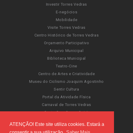
Investir Torres Vedras
E-negócios
Mobilidade
Visite Torres Vedras
Centro Histórico de Torres Vedras
Orçamento Participativo
Arquivo Municipal
Biblioteca Municipal
Teatro-Cine
Centro de Artes e Criatividade
Museu do Ciclismo Joaquim Agostinho
Sentir Cultura
Portal da Atividade Física
Carnaval de Torres Vedras
Santa Cruz Ocean Spirit
Novas Invasões
ATENÇÃO! Este site utiliza cookies. Estará a
Festas de Torres Vedras
consentir a sua utilização.
Saber Mais