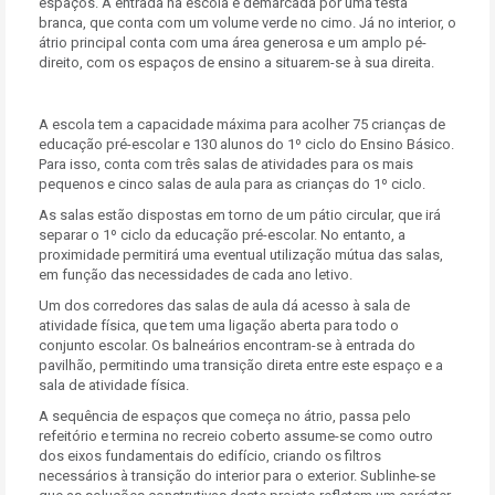
espaços. A entrada na escola é demarcada por uma testa
branca, que conta com um volume verde no cimo. Já no interior, o
átrio principal conta com uma área generosa e um amplo pé-
direito, com os espaços de ensino a situarem-se à sua direita.
A escola tem a capacidade máxima para acolher 75 crianças de
educação pré-escolar e 130 alunos do 1º ciclo do Ensino Básico.
Para isso, conta com três salas de atividades para os mais
pequenos e cinco salas de aula para as crianças do 1º ciclo.
As salas estão dispostas em torno de um pátio circular, que irá
separar o 1º ciclo da educação pré-escolar. No entanto, a
proximidade permitirá uma eventual utilização mútua das salas,
em função das necessidades de cada ano letivo.
Um dos corredores das salas de aula dá acesso à sala de
atividade física, que tem uma ligação aberta para todo o
conjunto escolar. Os balneários encontram-se à entrada do
pavilhão, permitindo uma transição direta entre este espaço e a
sala de atividade física.
A sequência de espaços que começa no átrio, passa pelo
refeitório e termina no recreio coberto assume-se como outro
dos eixos fundamentais do edifício, criando os filtros
necessários à transição do interior para o exterior. Sublinhe-se