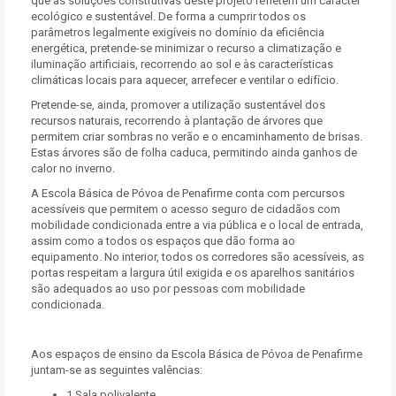
que as soluções construtivas deste projeto refletem um carácter
ecológico e sustentável. De forma a cumprir todos os
parâmetros legalmente exigíveis no domínio da eficiência
energética, pretende-se minimizar o recurso a climatização e
iluminação artificiais, recorrendo ao sol e às características
climáticas locais para aquecer, arrefecer e ventilar o edifício.
Pretende-se, ainda, promover a utilização sustentável dos
recursos naturais, recorrendo à plantação de árvores que
permitem criar sombras no verão e o encaminhamento de brisas.
Estas árvores são de folha caduca, permitindo ainda ganhos de
calor no inverno.
A Escola Básica de Póvoa de Penafirme conta com percursos
acessíveis que permitem o acesso seguro de cidadãos com
mobilidade condicionada entre a via pública e o local de entrada,
assim como a todos os espaços que dão forma ao
equipamento. No interior, todos os corredores são acessíveis, as
portas respeitam a largura útil exigida e os aparelhos sanitários
são adequados ao uso por pessoas com mobilidade
condicionada.
Aos espaços de ensino da Escola Básica de Póvoa de Penafirme
juntam-se as seguintes valências:
1 Sala polivalente