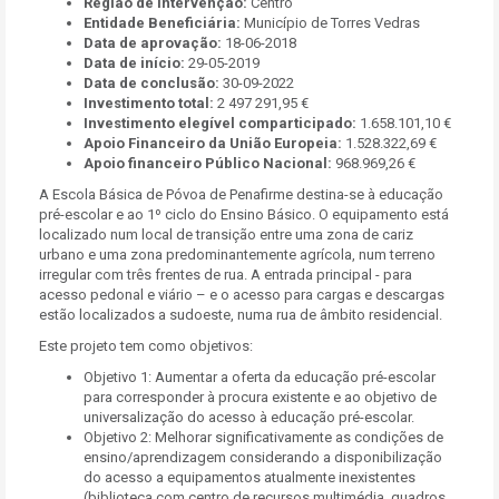
Região de Intervenção:
Centro
Entidade Beneficiária:
Município de Torres Vedras
Data de aprovação:
18-06-2018
Data de início:
29-05-2019
Data de conclusão:
30-09-2022
Investimento total:
2 497 291,95 €
Investimento elegível comparticipado:
1.658.101,10 €
Apoio Financeiro da União Europeia:
1.528.322,69 €
Apoio financeiro Público Nacional:
968.969,26 €
A Escola Básica de Póvoa de Penafirme destina-se à educação
pré-escolar e ao 1º ciclo do Ensino Básico. O equipamento está
localizado num local de transição entre uma zona de cariz
urbano e uma zona predominantemente agrícola, num terreno
irregular com três frentes de rua. A entrada principal - para
acesso pedonal e viário – e o acesso para cargas e descargas
estão localizados a sudoeste, numa rua de âmbito residencial.
Este projeto tem como objetivos:
Objetivo 1: Aumentar a oferta da educação pré-escolar
para corresponder à procura existente e ao objetivo de
universalização do acesso à educação pré-escolar.
Objetivo 2: Melhorar significativamente as condições de
ensino/aprendizagem considerando a disponibilização
do acesso a equipamentos atualmente inexistentes
(biblioteca com centro de recursos multimédia, quadros