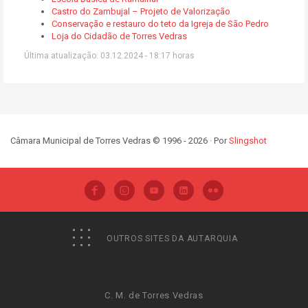
Castro do Zambujal – Projeto de Valorização
Conservação e restauro do teto da Igreja de São Pedro
Loja do Cidadão de Torres Vedras
Última atualização: 03.12.2024 - 18:17 horas
Câmara Municipal de Torres Vedras © 1996 - 2026 · Por
Slingshot
OUTROS SITES DA AUTARQUIA
C. M. de Torres Vedras