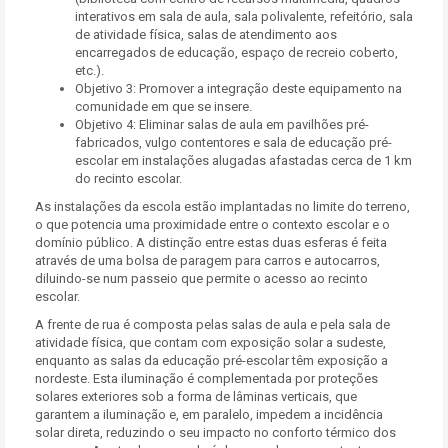
interativos em sala de aula, sala polivalente, refeitório, sala
de atividade física, salas de atendimento aos
encarregados de educação, espaço de recreio coberto,
etc.).
Objetivo 3: Promover a integração deste equipamento na
comunidade em que se insere.
Objetivo 4: Eliminar salas de aula em pavilhões pré-
fabricados, vulgo contentores e sala de educação pré-
escolar em instalações alugadas afastadas cerca de 1 km
do recinto escolar.
As instalações da escola estão implantadas no limite do terreno,
o que potencia uma proximidade entre o contexto escolar e o
domínio público. A distinção entre estas duas esferas é feita
através de uma bolsa de paragem para carros e autocarros,
diluindo-se num passeio que permite o acesso ao recinto
escolar.
A frente de rua é composta pelas salas de aula e pela sala de
atividade física, que contam com exposição solar a sudeste,
enquanto as salas da educação pré-escolar têm exposição a
nordeste. Esta iluminação é complementada por proteções
solares exteriores sob a forma de lâminas verticais, que
garantem a iluminação e, em paralelo, impedem a incidência
solar direta, reduzindo o seu impacto no conforto térmico dos