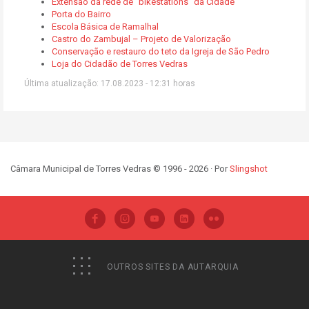
Extensão da rede de "bikestations" da Cidade
Porta do Bairro
Escola Básica de Ramalhal
Castro do Zambujal – Projeto de Valorização
Conservação e restauro do teto da Igreja de São Pedro
Loja do Cidadão de Torres Vedras
Última atualização: 17.08.2023 - 12:31 horas
Câmara Municipal de Torres Vedras © 1996 - 2026 · Por
Slingshot
OUTROS SITES DA AUTARQUIA