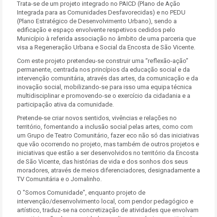
Trata-se de um projeto integrado no PAICD (Plano de Ação
Integrada para as Comunidades Desfavorecidas) e no PEDU
(Plano Estratégico de Desenvolvimento Urbano), sendo a
edificação e espaço envolvente respetivos cedidos pelo
Município à referida associação no âmbito de uma parceria que
visa a Regeneração Urbana e Social da Encosta de São Vicente.
Com este projeto pretendeu-se construir uma “reflexão-ação”
permanente, centrada nos princípios da educação social e da
intervenção comunitária, através das artes, da comunicação e da
inovação social, mobilizando-se para isso uma equipa técnica
multidisciplinar e promovendo-se o exercício da cidadania e a
participação ativa da comunidade.
Pretende-se criar novos sentidos, vivências e relações no
território, fomentando a inclusão social pelas artes, como com
um Grupo de Teatro Comunitário, fazer eco não só das iniciativas
que vão ocorrendo no projeto, mas também de outros projetos e
iniciativas que estão a ser desenvolvidos no território da Encosta
de São Vicente, das histórias de vida e dos sonhos dos seus
moradores, através de meios diferenciadores, designadamente a
TV Comunitária e o Jornalinho.
O "Somos Comunidade", enquanto projeto de
intervenção/desenvolvimento local, com pendor pedagógico e
artístico, traduz-se na concretização de atividades que envolvam