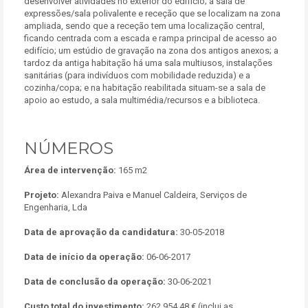
desenvolver atividades no exterior do edifício; a sala de
expressões/sala polivalente e receção que se localizam na zona
ampliada, sendo que a receção tem uma localização central,
ficando centrada com a escada e rampa principal de acesso ao
edifício; um estúdio de gravação na zona dos antigos anexos; a
tardoz da antiga habitação há uma sala multiusos, instalações
sanitárias (para indivíduos com mobilidade reduzida) e a
cozinha/copa; e na habitação reabilitada situam-se a sala de
apoio ao estudo, a sala multimédia/recursos e a biblioteca.
NÚMEROS
Área de intervenção:
165 m2
Projeto:
Alexandra Paiva e Manuel Caldeira, Serviços de
Engenharia, Lda
Data de aprovação da candidatura:
30-05-2018
Data de início da operação:
06-06-2017
Data de conclusão da operação:
30-06-2021
Custo total do investimento:
262.954,48 € (inclui as