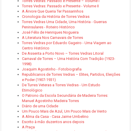
Torres Vedras: Passado e Presente – Volume I
Torres Vedras: Passado e Presente - Volume II
A Árvore Que Queria Ter Passarinhos
Cronologia da História de Torres Vedras
Torres Vedras Uma Cidade, Uma História - Guerras
Peninsulares - Roteiro Histórico
José Félix de Henriques Nogueira
A Literatura Nos Carnavais de Torres
Torres Vedras por Eduardo Gageiro - Uma Viagem ao
Centro Histórico
De Assenta a Porto Novo – Torres Vedras Litoral
Carnaval de Torres – Uma História Com Tradição (1923-
1998)
Joaquim Agostinho - Fotobiografia
Republicanos de Torres Vedras – Elites, Partidos, Eleições
e Poder (1907-1931)
De Turres Veteras a Torres Vedras - Um Estudo
Etimológico
O Patrono da Escola Secundária de Madeira Torres:
Manuel Agostinho Madeira Torres
Diário de uma Cidade
Um Pouco Mais de Azul, Um Pouco Mais de Vento
A Alma da Casa - Casa Jaime Umbelino
Escrito à mão duzentos anos depois
A Praça