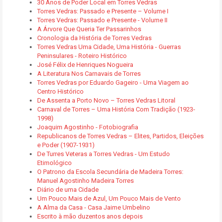
30 Anos de Poder Local em Torres Vedras
Torres Vedras: Passado e Presente – Volume I
Torres Vedras: Passado e Presente - Volume II
A Árvore Que Queria Ter Passarinhos
Cronologia da História de Torres Vedras
Torres Vedras Uma Cidade, Uma História - Guerras
Peninsulares - Roteiro Histórico
José Félix de Henriques Nogueira
A Literatura Nos Carnavais de Torres
Torres Vedras por Eduardo Gageiro - Uma Viagem ao
Centro Histórico
De Assenta a Porto Novo – Torres Vedras Litoral
Carnaval de Torres – Uma História Com Tradição (1923-
1998)
Joaquim Agostinho - Fotobiografia
Republicanos de Torres Vedras – Elites, Partidos, Eleições
e Poder (1907-1931)
De Turres Veteras a Torres Vedras - Um Estudo
Etimológico
O Patrono da Escola Secundária de Madeira Torres:
Manuel Agostinho Madeira Torres
Diário de uma Cidade
Um Pouco Mais de Azul, Um Pouco Mais de Vento
A Alma da Casa - Casa Jaime Umbelino
Escrito à mão duzentos anos depois