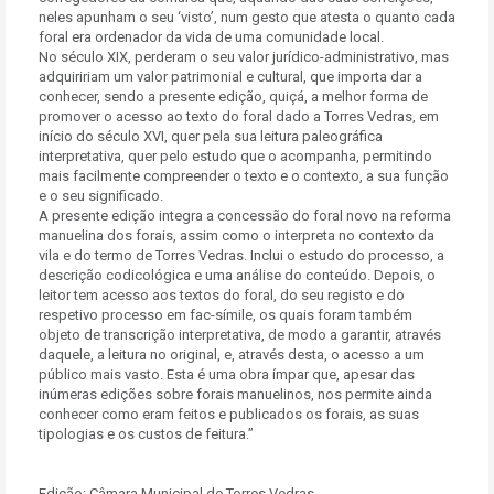
neles apunham o seu ‘visto’, num gesto que atesta o quanto cada
foral era ordenador da vida de uma comunidade local.
No século XIX, perderam o seu valor jurídico-administrativo, mas
adquiririam um valor patrimonial e cultural, que importa dar a
conhecer, sendo a presente edição, quiçá, a melhor forma de
promover o acesso ao texto do foral dado a Torres Vedras, em
início do século XVI, quer pela sua leitura paleográfica
interpretativa, quer pelo estudo que o acompanha, permitindo
mais facilmente compreender o texto e o contexto, a sua função
e o seu significado.
A presente edição integra a concessão do foral novo na reforma
manuelina dos forais, assim como o interpreta no contexto da
vila e do termo de Torres Vedras. Inclui o estudo do processo, a
descrição codicológica e uma análise do conteúdo. Depois, o
leitor tem acesso aos textos do foral, do seu registo e do
respetivo processo em fac-símile, os quais foram também
objeto de transcrição interpretativa, de modo a garantir, através
daquele, a leitura no original, e, através desta, o acesso a um
público mais vasto. Esta é uma obra ímpar que, apesar das
inúmeras edições sobre forais manuelinos, nos permite ainda
conhecer como eram feitos e publicados os forais, as suas
tipologias e os custos de feitura.”
Edição: Câmara Municipal de Torres Vedras