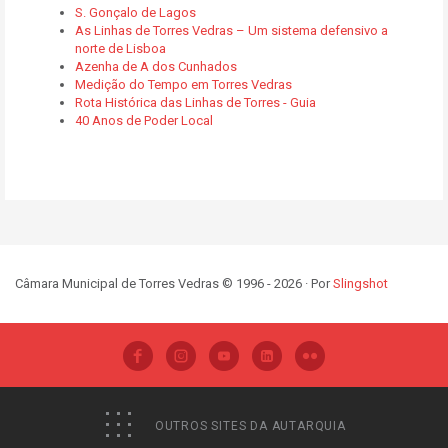
S. Gonçalo de Lagos
As Linhas de Torres Vedras – Um sistema defensivo a
norte de Lisboa
Azenha de A dos Cunhados
Medição do Tempo em Torres Vedras
Rota Histórica das Linhas de Torres - Guia
40 Anos de Poder Local
Câmara Municipal de Torres Vedras © 1996 - 2026 · Por
Slingshot
OUTROS SITES DA AUTARQUIA