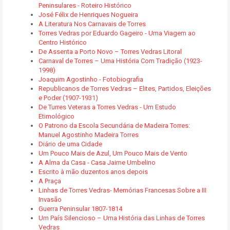
Peninsulares - Roteiro Histórico
José Félix de Henriques Nogueira
A Literatura Nos Carnavais de Torres
Torres Vedras por Eduardo Gageiro - Uma Viagem ao
Centro Histórico
De Assenta a Porto Novo – Torres Vedras Litoral
Carnaval de Torres – Uma História Com Tradição (1923-
1998)
Joaquim Agostinho - Fotobiografia
Republicanos de Torres Vedras – Elites, Partidos, Eleições
e Poder (1907-1931)
De Turres Veteras a Torres Vedras - Um Estudo
Etimológico
O Patrono da Escola Secundária de Madeira Torres:
Manuel Agostinho Madeira Torres
Diário de uma Cidade
Um Pouco Mais de Azul, Um Pouco Mais de Vento
A Alma da Casa - Casa Jaime Umbelino
Escrito à mão duzentos anos depois
A Praça
Linhas de Torres Vedras- Memórias Francesas Sobre a III
Invasão
Guerra Peninsular 1807-1814
Um País Silencioso – Uma História das Linhas de Torres
Vedras