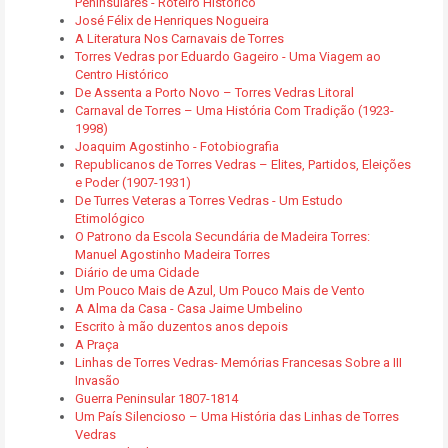
Peninsulares - Roteiro Histórico
José Félix de Henriques Nogueira
A Literatura Nos Carnavais de Torres
Torres Vedras por Eduardo Gageiro - Uma Viagem ao
Centro Histórico
De Assenta a Porto Novo – Torres Vedras Litoral
Carnaval de Torres – Uma História Com Tradição (1923-
1998)
Joaquim Agostinho - Fotobiografia
Republicanos de Torres Vedras – Elites, Partidos, Eleições
e Poder (1907-1931)
De Turres Veteras a Torres Vedras - Um Estudo
Etimológico
O Patrono da Escola Secundária de Madeira Torres:
Manuel Agostinho Madeira Torres
Diário de uma Cidade
Um Pouco Mais de Azul, Um Pouco Mais de Vento
A Alma da Casa - Casa Jaime Umbelino
Escrito à mão duzentos anos depois
A Praça
Linhas de Torres Vedras- Memórias Francesas Sobre a III
Invasão
Guerra Peninsular 1807-1814
Um País Silencioso – Uma História das Linhas de Torres
Vedras