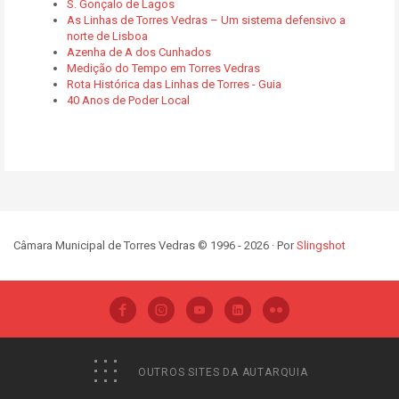
S. Gonçalo de Lagos
As Linhas de Torres Vedras – Um sistema defensivo a
norte de Lisboa
Azenha de A dos Cunhados
Medição do Tempo em Torres Vedras
Rota Histórica das Linhas de Torres - Guia
40 Anos de Poder Local
Câmara Municipal de Torres Vedras © 1996 - 2026 · Por
Slingshot
OUTROS SITES DA AUTARQUIA