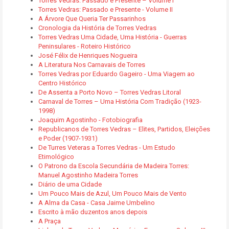
Torres Vedras: Passado e Presente – Volume I
Torres Vedras: Passado e Presente - Volume II
A Árvore Que Queria Ter Passarinhos
Cronologia da História de Torres Vedras
Torres Vedras Uma Cidade, Uma História - Guerras
Peninsulares - Roteiro Histórico
José Félix de Henriques Nogueira
A Literatura Nos Carnavais de Torres
Torres Vedras por Eduardo Gageiro - Uma Viagem ao
Centro Histórico
De Assenta a Porto Novo – Torres Vedras Litoral
Carnaval de Torres – Uma História Com Tradição (1923-
1998)
Joaquim Agostinho - Fotobiografia
Republicanos de Torres Vedras – Elites, Partidos, Eleições
e Poder (1907-1931)
De Turres Veteras a Torres Vedras - Um Estudo
Etimológico
O Patrono da Escola Secundária de Madeira Torres:
Manuel Agostinho Madeira Torres
Diário de uma Cidade
Um Pouco Mais de Azul, Um Pouco Mais de Vento
A Alma da Casa - Casa Jaime Umbelino
Escrito à mão duzentos anos depois
A Praça