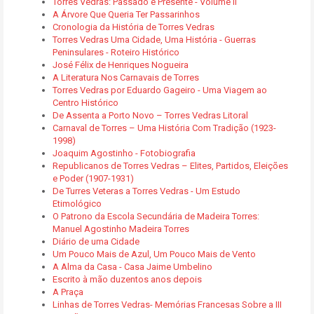
Torres Vedras: Passado e Presente - Volume II
A Árvore Que Queria Ter Passarinhos
Cronologia da História de Torres Vedras
Torres Vedras Uma Cidade, Uma História - Guerras
Peninsulares - Roteiro Histórico
José Félix de Henriques Nogueira
A Literatura Nos Carnavais de Torres
Torres Vedras por Eduardo Gageiro - Uma Viagem ao
Centro Histórico
De Assenta a Porto Novo – Torres Vedras Litoral
Carnaval de Torres – Uma História Com Tradição (1923-
1998)
Joaquim Agostinho - Fotobiografia
Republicanos de Torres Vedras – Elites, Partidos, Eleições
e Poder (1907-1931)
De Turres Veteras a Torres Vedras - Um Estudo
Etimológico
O Patrono da Escola Secundária de Madeira Torres:
Manuel Agostinho Madeira Torres
Diário de uma Cidade
Um Pouco Mais de Azul, Um Pouco Mais de Vento
A Alma da Casa - Casa Jaime Umbelino
Escrito à mão duzentos anos depois
A Praça
Linhas de Torres Vedras- Memórias Francesas Sobre a III