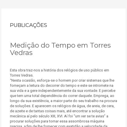
PUBLICAÇÕES
Medição do Tempo em Torres
Vedras
Esta obra traz-nos a história dos relógios de uso público em
Torres Vedras.
“Nesta ocasião, esforça-se o homem por criar sistemas que lhe
forneçam a leitura do decorrer do tempo e este se intromete na
sua vida e a gere independentemente da sua vontade. E percebe
que tem uma total dependência do correr daquele. Emprega, ao
longo da sua existência, a maior parte do seu trabalho na procura
de soluções. E aparecem os relógios de água, de areia, de cera,
de azeite e de tantas coisas mais, até encontrar a solução
mecânica aí pelo século XIII, XVI. Aí foi “um ver se te avias” a
procurar soluções para tornar essa assombrosa máquina
precisa, a fim de lhe fornecer com exatidão a velocidade da