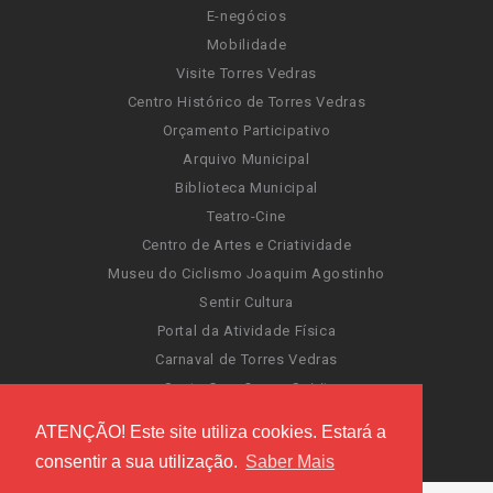
E-negócios
Mobilidade
Visite Torres Vedras
Centro Histórico de Torres Vedras
Orçamento Participativo
Arquivo Municipal
Biblioteca Municipal
Teatro-Cine
Centro de Artes e Criatividade
Museu do Ciclismo Joaquim Agostinho
Sentir Cultura
Portal da Atividade Física
Carnaval de Torres Vedras
Santa Cruz Ocean Spirit
Novas Invasões
ATENÇÃO! Este site utiliza cookies. Estará a
Festas de Torres Vedras
consentir a sua utilização.
Saber Mais