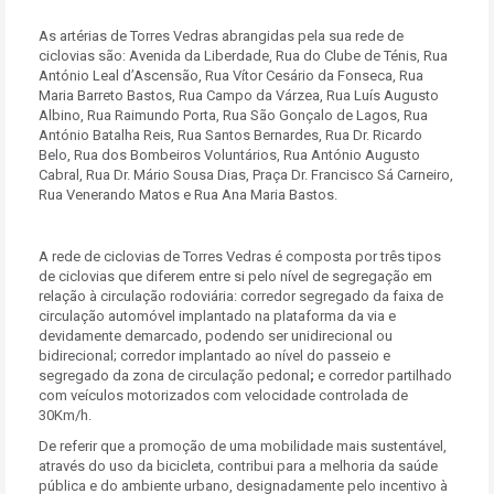
As artérias de Torres Vedras abrangidas pela sua rede de
ciclovias são: Avenida da Liberdade, Rua do Clube de Ténis, Rua
António Leal d’Ascensão, Rua Vítor Cesário da Fonseca, Rua
Maria Barreto Bastos, Rua Campo da Várzea, Rua Luís Augusto
Albino, Rua Raimundo Porta, Rua São Gonçalo de Lagos, Rua
António Batalha Reis, Rua Santos Bernardes, Rua Dr. Ricardo
Belo, Rua dos Bombeiros Voluntários, Rua António Augusto
Cabral, Rua Dr. Mário Sousa Dias, Praça Dr. Francisco Sá Carneiro,
Rua Venerando Matos e Rua Ana Maria Bastos.
A rede de ciclovias de Torres Vedras é composta por três tipos
de ciclovias que diferem entre si pelo nível de segregação em
relação à circulação rodoviária: corredor segregado da faixa de
circulação automóvel implantado na plataforma da via e
devidamente demarcado, podendo ser unidirecional ou
bidirecional; corredor implantado ao nível do passeio e
segregado da zona de circulação pedonal
;
e corredor partilhado
com veículos motorizados com velocidade controlada de
30Km/h.
De referir que a promoção de uma mobilidade mais sustentável,
através do uso da bicicleta, contribui para a melhoria da saúde
pública e do ambiente urbano, designadamente pelo incentivo à