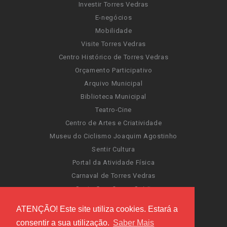
Investir Torres Vedras
E-negócios
Mobilidade
Visite Torres Vedras
Centro Histórico de Torres Vedras
Orçamento Participativo
Arquivo Municipal
Biblioteca Municipal
Teatro-Cine
Centro de Artes e Criatividade
Museu do Ciclismo Joaquim Agostinho
Sentir Cultura
Portal da Atividade Física
Carnaval de Torres Vedras
Santa Cruz Ocean Spirit
Novas Invasões
ATENÇÃO! Este site utiliza cookies. Estará a
Festas de Torres Vedras
consentir a sua utilização.
Saber Mais