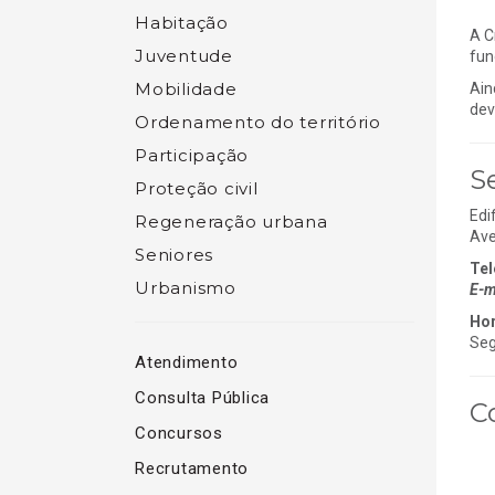
Habitação
A C
Juventude
fun
Mobilidade
Ain
dev
Ordenamento do território
Participação
S
Proteção civil
Edi
Regeneração urbana
Ave
Seniores
Tel
Urbanismo
E-m
Hor
Seg
Atendimento
Consulta Pública
C
Concursos
Recrutamento