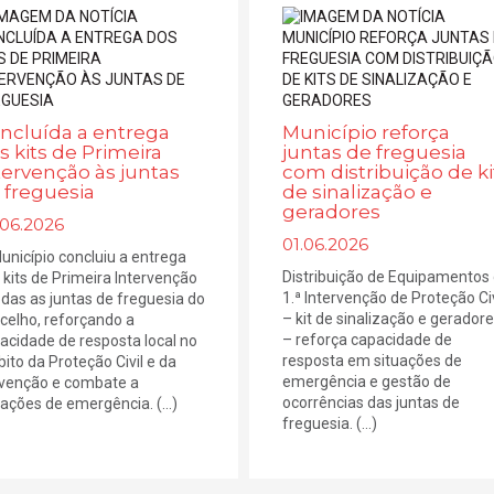
ncluída a entrega
Município reforça
s kits de Primeira
juntas de freguesia
tervenção às juntas
com distribuição de ki
 freguesia
de sinalização e
geradores
.06.2026
01.06.2026
unicípio concluiu a entrega
Distribuição de Equipamentos
 kits de Primeira Intervenção
1.ª Intervenção de Proteção Civ
odas as juntas de freguesia do
– kit de sinalização e gerador
celho, reforçando a
– reforça capacidade de
acidade de resposta local no
resposta em situações de
ito da Proteção Civil e da
emergência e gestão de
venção e combate a
ocorrências das juntas de
uações de emergência. (...)
freguesia. (...)