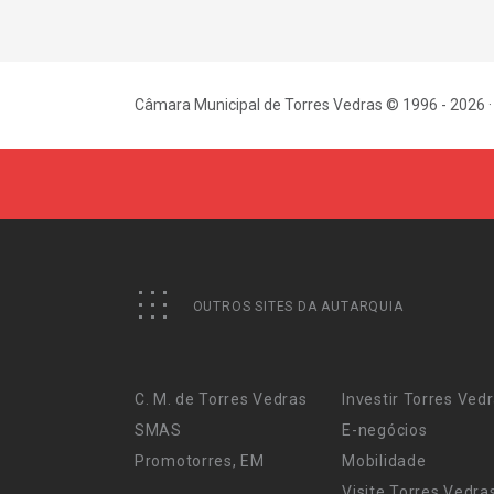
Câmara Municipal de Torres Vedras © 1996 - 2026 ·
OUTROS SITES DA AUTARQUIA
C. M. de Torres Vedras
Investir Torres Ved
SMAS
E-negócios
Promotorres, EM
Mobilidade
Visite Torres Vedra