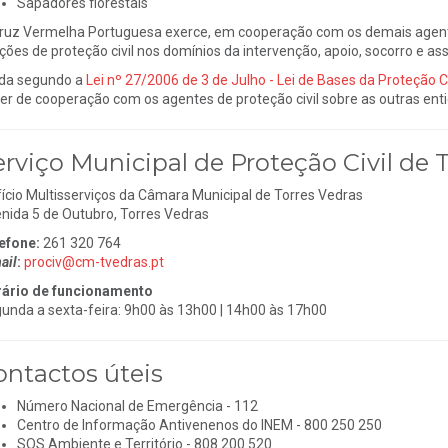
Sapadores florestais
ruz Vermelha Portuguesa exerce, em cooperação com os demais agente
ções de proteção civil nos domínios da intervenção, apoio, socorro e assi
da segundo a
Lei nº 27/2006 de 3 de Julho - Lei de Bases da Proteção Ci
er de cooperação com os agentes de proteção civil sobre as outras ent
erviço Municipal de Proteção Civil de 
fício Multisserviços da Câmara Municipal de Torres Vedras
nida 5 de Outubro, Torres Vedras
efone:
261 320 764
ail
:
prociv@cm-tvedras.pt
ário de funcionamento
unda a sexta-feira: 9h00 às 13h00 | 14h00 às 17h00
ontactos úteis
Número Nacional de Emergência - 112
Centro de Informação Antivenenos do INEM - 800 250 250
SOS Ambiente e Território - 808 200 520