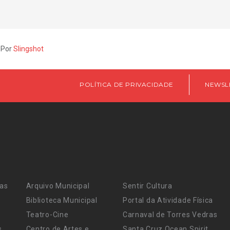
 Por
Slingshot
POLÍTICA DE PRIVACIDADE
NEWSL
ras
Arquivo Municipal
Sentir Cultura
Biblioteca Municipal
Portal da Atividade Física
Teatro-Cine
Carnaval de Torres Vedras
s
Centro de Artes e
Santa Cruz Ocean Spirit