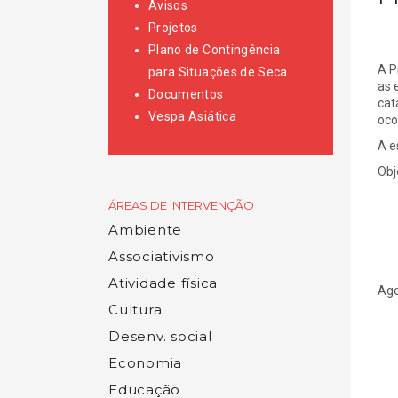
Avisos
Projetos
Plano de Contingência
A P
para Situações de Seca
as 
Documentos
cat
Vespa Asiática
oco
A e
Obj
ÁREAS DE INTERVENÇÃO
Ambiente
Associativismo
Atividade física
Age
Cultura
Desenv. social
Economia
Educação