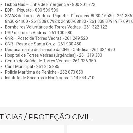
Lisboa Gás – Linha de Emergência - 800 201 722
EDP – Piquete - 800 506 506
SMAS de Torres Vedras - Piquete - Dias úteis: 8h30-16h30 - 261 336 5
8h30-24h00 - 261 338 07924; 24h00-08h30 - 261 338 079 | 917 691 
Bombeiros Voluntários de Torres Vedras - 261 322 122
PSP de Torres Vedras - 261 100 580
GNR – Posto de Torres Vedras - 261 249 520
GNR - Posto de Santa Cruz - 261 930 450
Destacamento de Trânsito da GNR - Catefica - 261 334 870
Hospital de Torres Vedras (Urgências) - 261 319 300
Centro de Saúde de Torres Vedras - 261 336 350
Canil Municipal - 261 313 885
Policia Marítima de Peniche - 262 070 650
Instituto de Socorros a Náufragos - 214 544 710
ÍCIAS / PROTEÇÃO CIVIL