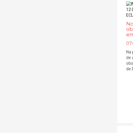
No
ob
em
07
Na 
de 
obs
de P