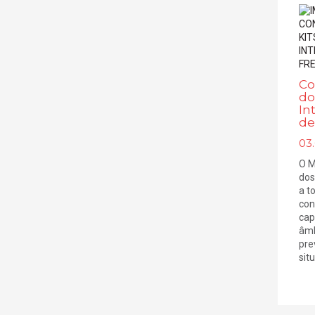
Co
do
In
de
03
O M
dos
a t
con
cap
âmb
pre
sit