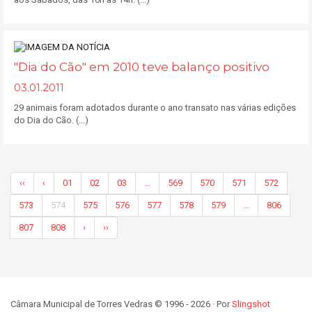
"Dia do Cão" em 2010 teve balanço positivo
03.01.2011
29 animais foram adotados durante o ano transato nas várias edições
do Dia do Cão. (...)
‹‹
‹
01
02
03
…
569
570
571
572
573
574
575
576
577
578
579
…
806
807
808
›
››
Câmara Municipal de Torres Vedras © 1996 - 2026 · Por
Slingshot