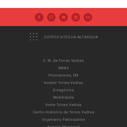
OUTROS SITES DA AUTARQUIA
C. M. de Torres Vedras
SMAS
Promotorres, EM
Investir Torres Vedras
E-negócios
Mobilidade
Visite Torres Vedras
Centro Histórico de Torres Vedras
Orçamento Participativo
Arquivo Municipal