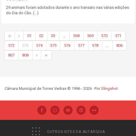
29 animais foram adotados durante o ano transato nas várias edições
do Dia do Cão. (...)
‹‹
‹
01
02
03
…
568
569
570
571
572
573
574
575
576
577
578
…
806
807
808
›
››
Câmara Municipal de Torres Vedras © 1996 - 2026 · Por
Slingshot
OUTROS SITES DA AUTARQUIA