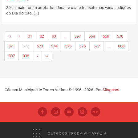
29 animais foram adotados durante o ano transato nas várias edições
do Dia do Cão. (...)
‹‹
‹
01
02
03
…
567
568
569
570
571
572
573
574
575
576
577
…
806
807
808
›
››
Câmara Municipal de Torres Vedras © 1996 - 2026 · Por
Slingshot
OUTROS SITES DA AUTARQUIA