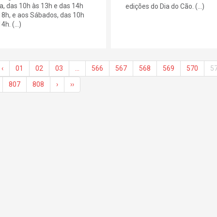
ra, das 10h às 13h e das 14h
edições do Dia do Cão. (...)
18h, e aos Sábados, das 10h
4h. (...)
‹
01
02
03
…
566
567
568
569
570
5
807
808
›
››