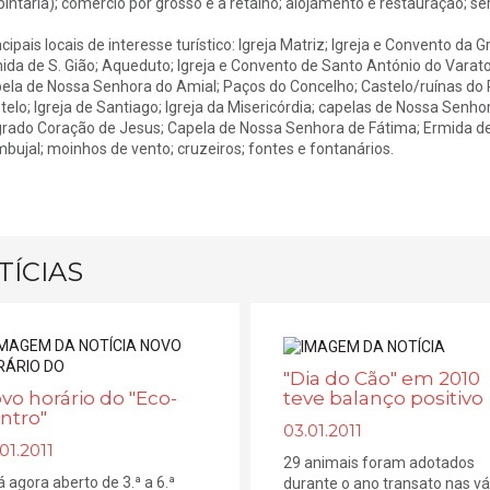
pintaria); comércio por grosso e a retalho; alojamento e restauração; ser
ncipais locais de interesse turístico: Igreja Matriz; Igreja e Convento da 
ida de S. Gião; Aqueduto; Igreja e Convento de Santo António do Varatoj
ela de Nossa Senhora do Amial; Paços do Concelho; Castelo/ruínas do P
telo; Igreja de Santiago; Igreja da Misericórdia; capelas de Nossa Sen
rado Coração de Jesus; Capela de Nossa Senhora de Fátima; Ermida de 
bujal; moinhos de vento; cruzeiros; fontes e fontanários.
TÍCIAS
"Dia do Cão" em 2010
teve balanço positivo
vo horário do "Eco-
ntro"
03.01.2011
01.2011
29 animais foram adotados
á agora aberto de 3.ª a 6.ª
durante o ano transato nas vá