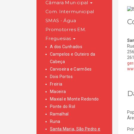
Câmara Municipal
Com. Intermunicipal
C
SMAS - Água
Promotorres EM.
Freguesias
San
Rua
A dos Cunhados
256
Campelos e Outeiro da
261
Cabeça
ger
www
Carvoeira e Carmões
Dois Portos
Freiria
D
Maceira
Maxial e Monte Redondo
Ponte do Rol
Pop
Ramalhal
Áre
Runa
Santa Maria, São Pedro e
Pri