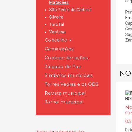
car
Matacães
São Pedro da Cadeira
Pri
Silveira
Erm
Cap
Turcifal
Cas
Ventosa
Sag
Concelho
Zam
Geminações
Contraordenações
Julgado de Paz
NO
Símbolos municipais
Torres Vedras e os ODS
Revista municipal
Jornal municipal
No
Ce
03.
Est