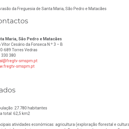
ontactos
ta Maria, São Pedro e Matacães
 Vítor Cesário da Fonseca N.º 3 – B
0-689 Torres Vedras
 330 380
al@fregtv-smspm.pt
.fregtv-smspm.pt
ados
ulação: 27.780 habitantes
a total: 62,5 km2
ncipais atividades económicas: agricultura (exploração florestal e cultura