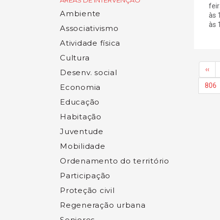
ÁREAS DE INTERVENÇÃO
fei
Ambiente
às 
às 1
Associativismo
Atividade física
Cultura
‹‹
Desenv. social
806
Economia
Educação
Habitação
Juventude
Mobilidade
Ordenamento do território
Participação
Proteção civil
Regeneração urbana
Seniores