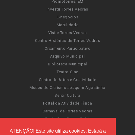
Promotorres, EM
Investir Torres Vedras
E-negócios
Mobilidade
Visite Torres Vedras
Centro Histórico de Torres Vedras
Orçamento Participativo
Arquivo Municipal
Biblioteca Municipal
Teatro-Cine
Centro de Artes e Criatividade
Museu do Ciclismo Joaquim Agostinho
Sentir Cultura
Portal da Atividade Física
Carnaval de Torres Vedras
Santa Cruz Ocean Spirit
Novas Invasões
ATENÇÃO! Este site utiliza cookies. Estará a
Festas de Torres Vedras