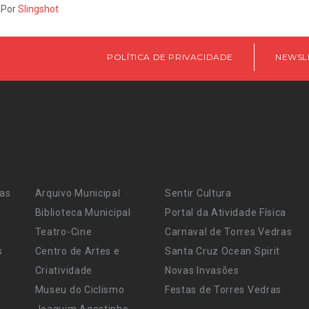
 Por
Slingshot
POLÍTICA DE PRIVACIDADE
NEWSL
ras
Arquivo Municipal
Sentir Cultura
Biblioteca Municipal
Portal da Atividade Física
Teatro-Cine
Carnaval de Torres Vedras
s
Centro de Artes e
Santa Cruz Ocean Spirit
Criatividade
Novas Invasões
Museu do Ciclismo
Festas de Torres Vedras
Joaquim Agostinho