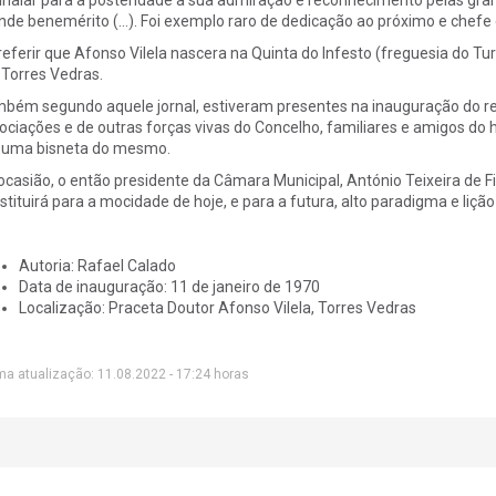
nde benemérito (…). Foi exemplo raro de dedicação ao próximo e chefe 
referir que Afonso Vilela nascera na Quinta do Infesto (freguesia do Tu
Torres Vedras.
bém segundo aquele jornal, estiveram presentes na inauguração do r
ociações e de outras forças vivas do Concelho, familiares e amigos d
 uma bisneta do mesmo.
ocasião, o então presidente da Câmara Municipal, António Teixeira de Fi
stituirá para a mocidade de hoje, e para a futura, alto paradigma e lição
Autoria: Rafael Calado
Data de inauguração: 11 de janeiro de 1970
Localização: Praceta Doutor Afonso Vilela, Torres Vedras
ma atualização: 11.08.2022 - 17:24 horas