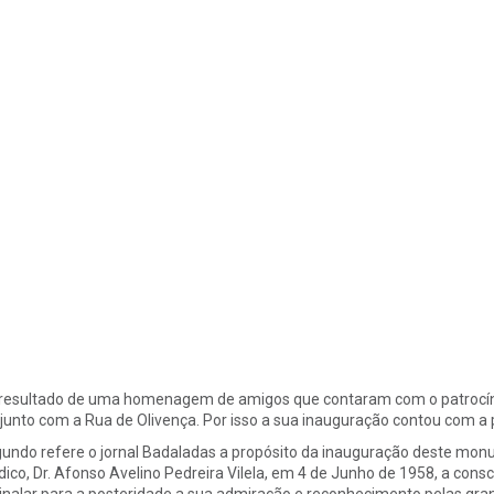
 resultado de uma homenagem de amigos que contaram com o patrocíni
junto com a Rua de Olivença. Por isso a sua inauguração contou com a
undo refere o jornal Badaladas a propósito da inauguração deste monu
ico, Dr. Afonso Avelino Pedreira Vilela, em 4 de Junho de 1958, a consc
inalar para a posteridade a sua admiração e reconhecimento pelas grand