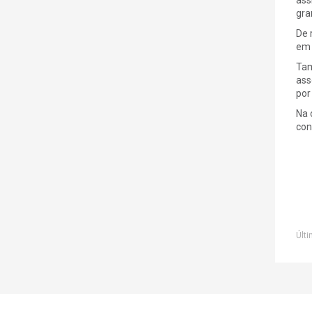
gra
De 
em 
Tam
ass
por
Na 
con
Últi