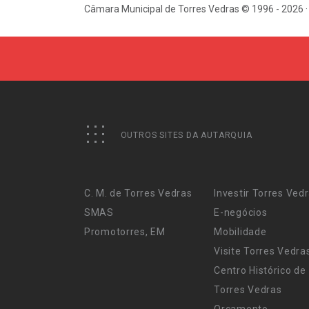
Câmara Municipal de Torres Vedras © 1996 - 2026 ·
OUTROS SITES DA AUTARQUIA
C. M. de Torres Vedras
Investir Torres Ved
SMAS
E-negócios
Promotorres, EM
Mobilidade
Visite Torres Vedra
Centro Histórico de
Torres Vedras
Orçamento