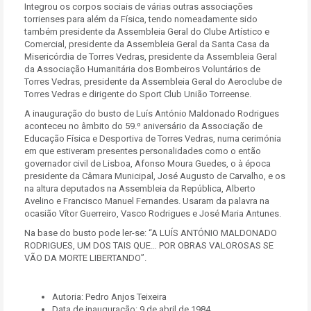
Integrou os corpos sociais de várias outras associações
torrienses para além da Física, tendo nomeadamente sido
também presidente da Assembleia Geral do Clube Artístico e
Comercial, presidente da Assembleia Geral da Santa Casa da
Misericórdia de Torres Vedras, presidente da Assembleia Geral
da Associação Humanitária dos Bombeiros Voluntários de
Torres Vedras, presidente da Assembleia Geral do Aeroclube de
Torres Vedras e dirigente do Sport Club União Torreense.
A inauguração do busto de Luís António Maldonado Rodrigues
aconteceu no âmbito do 59.º aniversário da Associação de
Educação Física e Desportiva de Torres Vedras, numa cerimónia
em que estiveram presentes personalidades como o então
governador civil de Lisboa, Afonso Moura Guedes, o à época
presidente da Câmara Municipal, José Augusto de Carvalho, e os
na altura deputados na Assembleia da República, Alberto
Avelino e Francisco Manuel Fernandes. Usaram da palavra na
ocasião Vítor Guerreiro, Vasco Rodrigues e José Maria Antunes.
Na base do busto pode ler-se: “A LUÍS ANTÓNIO MALDONADO
RODRIGUES, UM DOS TAIS QUE… POR OBRAS VALOROSAS SE
VÃO DA MORTE LIBERTANDO”.
Autoria: Pedro Anjos Teixeira
Data de inauguração: 9 de abril de 1984