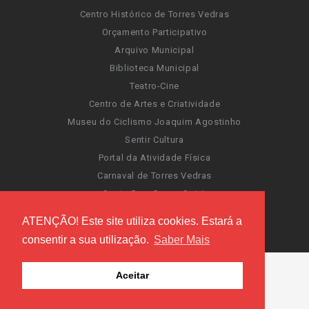
Centro Histórico de Torres Vedras
Orçamento Participativo
Arquivo Municipal
Biblioteca Municipal
Teatro-Cine
Centro de Artes e Criatividade
Museu do Ciclismo Joaquim Agostinho
Sentir Cultura
Portal da Atividade Física
Carnaval de Torres Vedras
Santa Cruz Ocean Spirit
Novas Invasões
ATENÇÃO! Este site utiliza cookies. Estará a
Festas de Torres Vedras
consentir a sua utilização.
Saber Mais
Aceitar