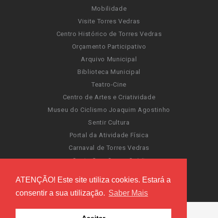
Mobilidade
Visite Torres Vedras
Centro Histórico de Torres Vedras
Orçamento Participativo
Arquivo Municipal
Biblioteca Municipal
Teatro-Cine
Centro de Artes e Criatividade
Museu do Ciclismo Joaquim Agostinho
Sentir Cultura
Portal da Atividade Física
Carnaval de Torres Vedras
Santa Cruz Ocean Spirit
Novas Invasões
ATENÇÃO! Este site utiliza cookies. Estará a
Festas de Torres Vedras
consentir a sua utilização.
Saber Mais