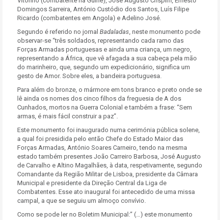
Vitorino (combatente na Guiné), José Augusto Crispim, Ernesto
Domingos Sarreira, António Custódio dos Santos, Luís Filipe
Ricardo (combatentes em Angola) e Adelino José.
Segundo é referido no jornal
Badaladas
, neste monumento pode
observar-se “três soldados, representando cada ramo das
Forças Armadas portuguesas e ainda uma criança, um negro,
representando a África, que vê afagada a sua cabeça pela mão
do marinheiro, que, segundo um expedicionário, significa um
gesto de Amor. Sobre eles, a bandeira portuguesa.
Para além do bronze, o mármore em tons branco e preto onde se
lê ainda os nomes dos cinco filhos da freguesia de A dos
Cunhados, mortos na Guerra Colonial e também a frase: “Sem
armas, é mais fácil construir a paz”.
Este monumento foi inaugurado numa cerimónia pública solene,
a qual foi presidida pelo então Chefe do Estado Maior das
Forças Armadas, António Soares Carneiro, tendo na mesma
estado também presentes João Carreiro Barbosa, José Augusto
de Carvalho e Altino Magalhães, à data, respetivamente, segundo
Comandante da Região Militar de Lisboa, presidente da Câmara
Municipal e presidente da Direção Central da Liga de
Combatentes. Esse ato inaugural foi antecedido de uma missa
campal, a que se seguiu um almoço convívio.
Como se pode ler no Boletim Municipal:” (…) este monumento