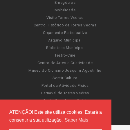
E-negócios
Mobilidade
Visite Torres Vedras
Centro Histórico de Torres Vedras
Orçamento Participativo
Arquivo Municipal
Biblioteca Municipal
Teatro-Cine
Centro de Artes e Criatividade
Museu do Ciclismo Joaquim Agostinho
Sentir Cultura
Portal da Atividade Física
Carnaval de Torres Vedras
Santa Cruz Ocean Spirit
Novas Invasões
ATENÇÃO! Este site utiliza cookies. Estará a
Festas de Torres Vedras
consentir a sua utilização.
Saber Mais