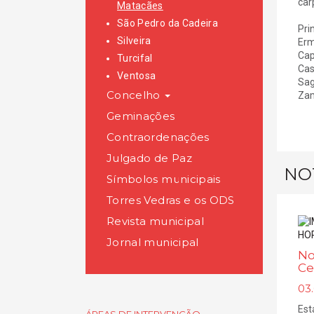
car
Matacães
São Pedro da Cadeira
Pri
Silveira
Erm
Cap
Turcifal
Cas
Ventosa
Sag
Concelho
Zam
Geminações
Contraordenações
Julgado de Paz
NO
Símbolos municipais
Torres Vedras e os ODS
Revista municipal
Jornal municipal
No
Ce
03.
Est