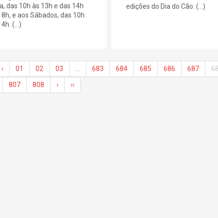
ra, das 10h às 13h e das 14h
edições do Dia do Cão. (...)
18h, e aos Sábados, das 10h
4h. (...)
‹
01
02
03
…
683
684
685
686
687
6
807
808
›
››