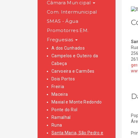
Câmara Municipal
Com. Intermunicipal
C
SMAS - Água
Promotorres EM.
Freguesias
San
Rua
A dos Cunhados
256
Campelos e Outeiro da
261
Cabeça
ger
www
Carvoeira e Carmões
Dois Portos
Freiria
D
Maceira
Maxial e Monte Redondo
Ponte do Rol
Pop
Ramalhal
Áre
Runa
Santa Maria, São Pedro e
Pri