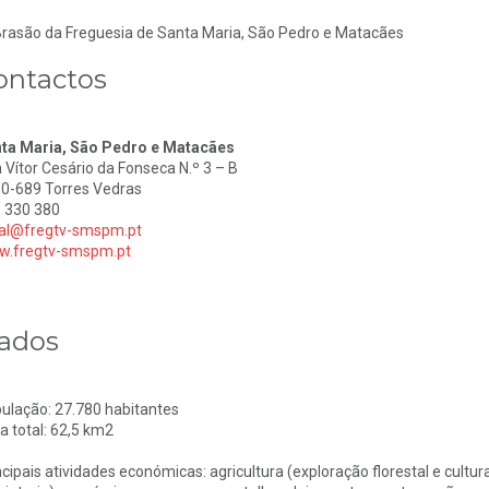
ontactos
ta Maria, São Pedro e Matacães
 Vítor Cesário da Fonseca N.º 3 – B
0-689 Torres Vedras
 330 380
al@fregtv-smspm.pt
.fregtv-smspm.pt
ados
ulação: 27.780 habitantes
a total: 62,5 km2
ncipais atividades económicas: agricultura (exploração florestal e cultura