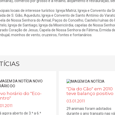
pintaria); comércio por grosso e a retalho; alojamento e restauração; ser
ncipais locais de interesse turístico: Igreja Matriz; Igreja e Convento da 
ida de S. Gião; Aqueduto; Igreja e Convento de Santo António do Varatoj
ela de Nossa Senhora do Amial; Paços do Concelho; Castelo/ruínas do P
telo; Igreja de Santiago; Igreja da Misericórdia; capelas de Nossa Sen
rado Coração de Jesus; Capela de Nossa Senhora de Fátima; Ermida de 
bujal; moinhos de vento; cruzeiros; fontes e fontanários.
TÍCIAS
"Dia do Cão" em 2010
teve balanço positivo
vo horário do "Eco-
ntro"
03.01.2011
01.2011
29 animais foram adotados
á agora aberto de 3.ª a 6.ª
durante o ano transato nas vá