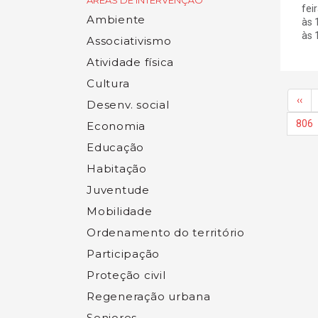
ÁREAS DE INTERVENÇÃO
fei
Ambiente
às 
às 1
Associativismo
Atividade física
Cultura
‹‹
Desenv. social
806
Economia
Educação
Habitação
Juventude
Mobilidade
Ordenamento do território
Participação
Proteção civil
Regeneração urbana
Seniores