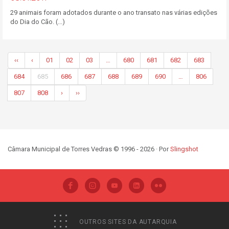
29 animais foram adotados durante o ano transato nas várias edições
do Dia do Cão. (...)
‹‹
‹
01
02
03
…
680
681
682
683
684
685
686
687
688
689
690
…
806
807
808
›
››
Câmara Municipal de Torres Vedras © 1996 - 2026 · Por
Slingshot
OUTROS SITES DA AUTARQUIA