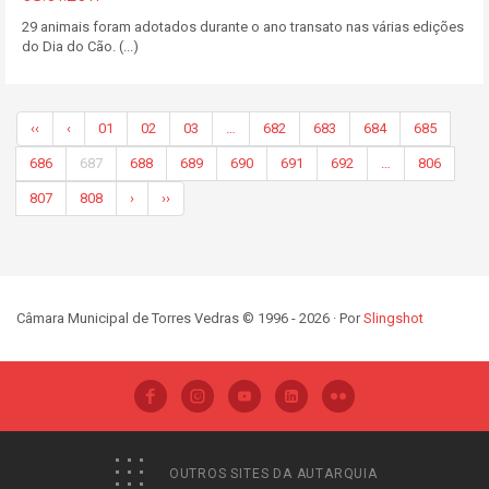
29 animais foram adotados durante o ano transato nas várias edições
do Dia do Cão. (...)
‹‹
‹
01
02
03
…
682
683
684
685
686
687
688
689
690
691
692
…
806
807
808
›
››
Câmara Municipal de Torres Vedras © 1996 - 2026 · Por
Slingshot
OUTROS SITES DA AUTARQUIA