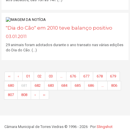
"Dia do Cão" em 2010 teve balanço positivo
03.01.2011
29 animais foram adotados durante o ano transato nas várias edições
do Dia do Cão. (...)
‹‹
‹
01
02
03
…
676
677
678
679
680
681
682
683
684
685
686
…
806
807
808
›
››
Câmara Municipal de Torres Vedras © 1996 - 2026 · Por
Slingshot