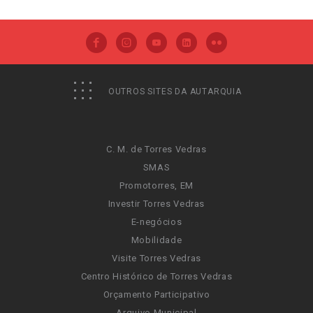
OUTROS SITES DA AUTARQUIA
C. M. de Torres Vedras
SMAS
Promotorres, EM
Investir Torres Vedras
E-negócios
Mobilidade
Visite Torres Vedras
Centro Histórico de Torres Vedras
Orçamento Participativo
Arquivo Municipal