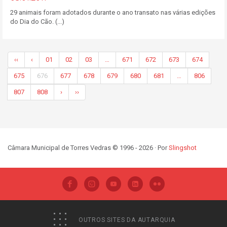
29 animais foram adotados durante o ano transato nas várias edições
do Dia do Cão. (...)
‹‹
‹
01
02
03
…
671
672
673
674
675
676
677
678
679
680
681
…
806
807
808
›
››
Câmara Municipal de Torres Vedras © 1996 - 2026 · Por
Slingshot
OUTROS SITES DA AUTARQUIA