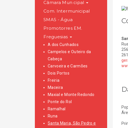
Câmara Municipal
Com. Intermunicipal
C
SMAS - Água
Promotorres EM.
Freguesias
San
Rua
A dos Cunhados
256
Campelos e Outeiro da
261
Cabeça
ger
www
Carvoeira e Carmões
Dois Portos
Freiria
D
Maceira
Maxial e Monte Redondo
Ponte do Rol
Pop
Ramalhal
Áre
Runa
Santa Maria, São Pedro e
Pri