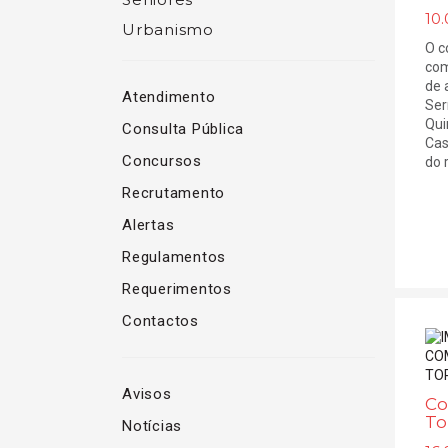
10.
Urbanismo
O c
com
de 
Atendimento
Ser
Qui
Consulta Pública
Cas
Concursos
do r
Recrutamento
Alertas
Regulamentos
Requerimentos
Contactos
Avisos
Co
To
Notícias