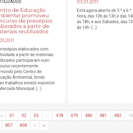
03.01.2011
ntro de Educação
Está agora aberto de 3.ª a 6.ª
biental promoveu
feira, das 10h às 13h e das 14
ncurso de presépios
às 18h, e aos Sábados, das 1
aborados a partir de
às 14h. (...)
teriais reutilizados
01.2011
presépios elaborados com
atividade a partir de materiais
tilizados participaram num
curso recentemente
movido pelo Centro de
cação Ambiental, tendo
es trabalhos estado expostos
Mercado Municipal. (...)
‹
01
02
03
…
478
479
480
481
482
4
807
808
›
››