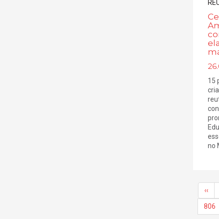
Ce
Am
co
el
ma
26.
15 
cri
reu
con
pro
Edu
ess
no 
‹‹
806