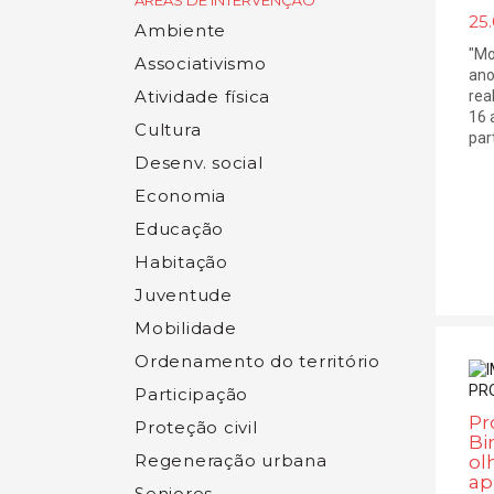
ÁREAS DE INTERVENÇÃO
25.
Ambiente
"Mo
Associativismo
ano
Atividade física
rea
16 
Cultura
part
Desenv. social
Economia
Educação
Habitação
Juventude
Mobilidade
Ordenamento do território
Participação
Pr
Proteção civil
Bi
Regeneração urbana
ol
ap
Seniores