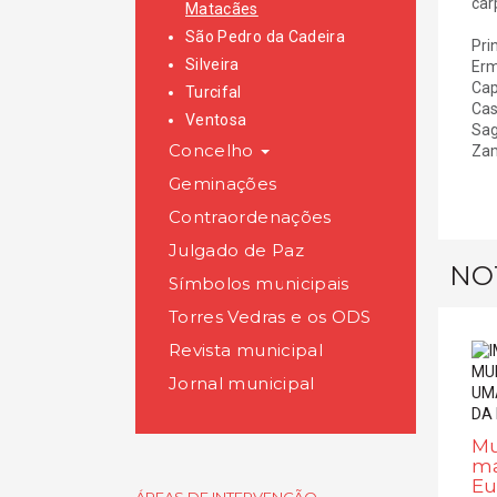
car
Matacães
São Pedro da Cadeira
Pri
Silveira
Erm
Cap
Turcifal
Cas
Ventosa
Sag
Concelho
Zam
Geminações
Contraordenações
Julgado de Paz
NO
Símbolos municipais
Torres Vedras e os ODS
Revista municipal
Jornal municipal
Mu
ma
Eu