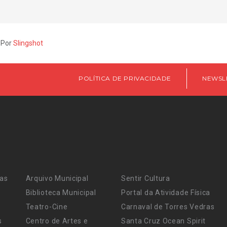
 Por
Slingshot
POLÍTICA DE PRIVACIDADE
NEWSL
ras
Arquivo Municipal
Sentir Cultura
Biblioteca Municipal
Portal da Atividade Física
Teatro-Cine
Carnaval de Torres Vedras
s
Centro de Artes e
Santa Cruz Ocean Spirit