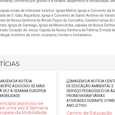
pintaria); comércio por grosso e a retalho; alojamento e restauração; ser
ncipais locais de interesse turístico: Igreja Matriz; Igreja e Convento da 
ida de S. Gião; Aqueduto; Igreja e Convento de Santo António do Varatoj
ela de Nossa Senhora do Amial; Paços do Concelho; Castelo/ruínas do P
telo; Igreja de Santiago; Igreja da Misericórdia; capelas de Nossa Sen
rado Coração de Jesus; Capela de Nossa Senhora de Fátima; Ermida de 
bujal; moinhos de vento; cruzeiros; fontes e fontanários.
TÍCIAS
nicípio associou-se
is uma vez à Semana
ropeia da Mobilidade
Centro de Educação