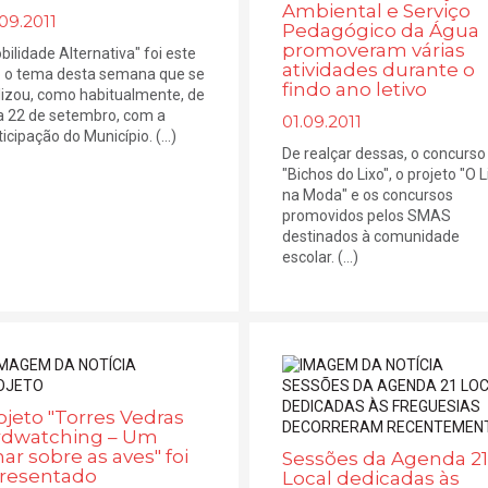
Ambiental e Serviço
09.2011
Pedagógico da Água
promoveram várias
bilidade Alternativa" foi este
atividades durante o
 o tema desta semana que se
findo ano letivo
lizou, como habitualmente, de
a 22 de setembro, com a
01.09.2011
icipação do Município. (...)
De realçar dessas, o concurso
"Bichos do Lixo", o projeto "O L
na Moda" e os concursos
promovidos pelos SMAS
destinados à comunidade
escolar. (...)
ojeto "Torres Vedras
rdwatching – Um
har sobre as aves" foi
Sessões da Agenda 21
resentado
Local dedicadas às