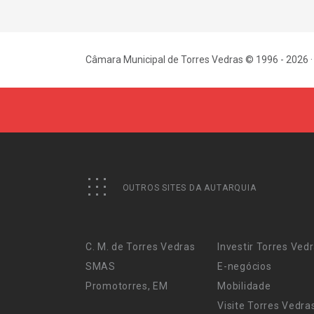
Câmara Municipal de Torres Vedras © 1996 - 2026 ·
OUTROS SITES DA AUTARQUIA
C. M. de Torres Vedras
Investir Torres Ved
SMAS
E-negócios
Promotorres, EM
Mobilidade
Visite Torres Vedra