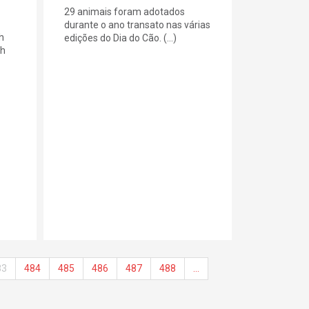
29 animais foram adotados
durante o ano transato nas várias
h
edições do Dia do Cão. (...)
0h
83
484
485
486
487
488
…