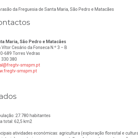
ontactos
ta Maria, São Pedro e Matacães
 Vítor Cesário da Fonseca N.º 3 – B
0-689 Torres Vedras
 330 380
al@fregtv-smspm.pt
.fregtv-smspm.pt
ados
ulação: 27.780 habitantes
a total: 62,5 km2
ncipais atividades económicas: agricultura (exploração florestal e cultura