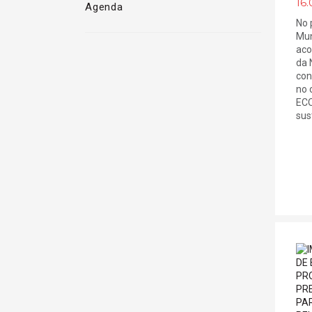
16.
Agenda
No 
Mun
aco
da 
con
no 
ECO
sust