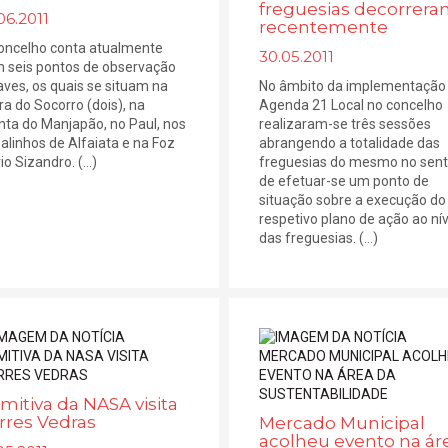
freguesias decorrer
06.2011
recentemente
oncelho conta atualmente
30.05.2011
 seis pontos de observação
aves, os quais se situam na
No âmbito da implementação
ra do Socorro (dois), na
Agenda 21 Local no concelho
nta do Manjapão, no Paul, nos
realizaram-se três sessões
alinhos de Alfaiata e na Foz
abrangendo a totalidade das
io Sizandro. (...)
freguesias do mesmo no sent
de efetuar-se um ponto de
situação sobre a execução do
respetivo plano de ação ao nív
das freguesias. (...)
mitiva da NASA visita
rres Vedras
Mercado Municipal
acolheu evento na ár