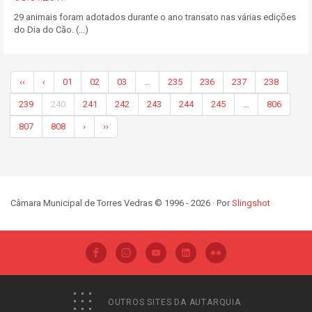
29 animais foram adotados durante o ano transato nas várias edições
do Dia do Cão. (...)
‹‹
‹
01
02
03
…
235
236
237
238
239
240
241
242
243
244
245
…
806
807
808
›
››
Câmara Municipal de Torres Vedras © 1996 - 2026 · Por
Slingshot
OUTROS SITES DA AUTARQUIA