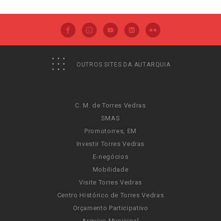
OUTROS SITES DA AUTARQUIA
C. M. de Torres Vedras
SMAS
Promotorres, EM
Investir Torres Vedras
E-negócios
Mobilidade
Visite Torres Vedras
Centro Histórico de Torres Vedras
Orçamento Participativo
Arquivo Municipal