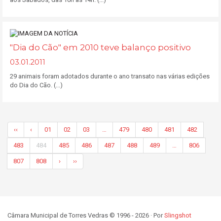
"Dia do Cão" em 2010 teve balanço positivo
03.01.2011
29 animais foram adotados durante o ano transato nas várias edições
do Dia do Cão. (...)
‹‹
‹
01
02
03
…
479
480
481
482
483
484
485
486
487
488
489
…
806
807
808
›
››
Câmara Municipal de Torres Vedras © 1996 - 2026 · Por
Slingshot